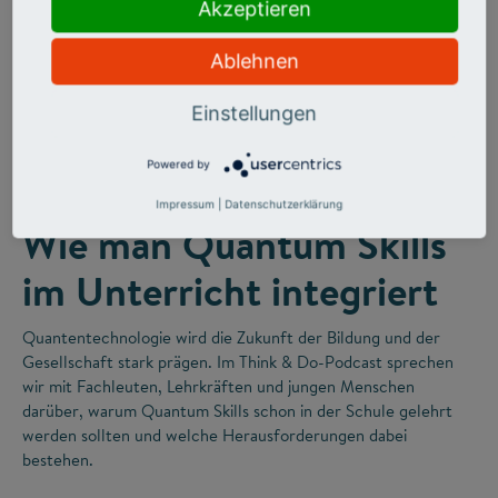
Akzeptieren
Ablehnen
Einstellungen
©
Powered by
FUTURE SKILLS
Impressum
|
Datenschutzerklärung
Wie man Quantum Skills
im Unterricht integriert
Quantentechnologie wird die Zukunft der Bildung und der
Gesellschaft stark prägen. Im Think & Do-Podcast sprechen
wir mit Fachleuten, Lehrkräften und jungen Menschen
darüber, warum Quantum Skills schon in der Schule gelehrt
werden sollten und welche Herausforderungen dabei
bestehen.