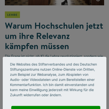
LEHRE
Warum Hochschulen jetzt
um ihre Relevanz
kämpfen müssen
Die Frage ist nicht, ob KI die Lehre revolutioniert, sondern wie
wir sie sinnvoll integrieren. Im Videointerview erzählt der
Die Websites des Stifterverbandes und des Deutschen
Religionswissenschaftler Bernhard Lange vom disruptiven
Stiftungszentrums nutzen Online-Dienste von Dritten,
Wandel in Hochschulen und wie Unternehmen diesen
zum Beispiel zur Webanalyse, zum Abspielen von
befeuern werden.
Audio- oder Videodateien und zum Bereitstellen einer
Kommentarfunktion. Ich bin damit einverstanden und
kann meine Einwilligung jederzeit mit Wirkung für die
Zukunft widerrufen oder ändern.