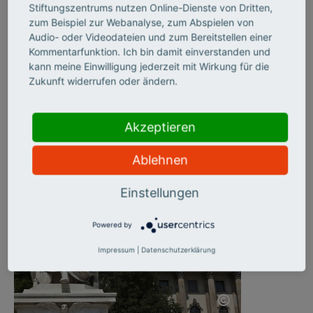
Stiftungszentrums nutzen Online-Dienste von Dritten,
zum Beispiel zur Webanalyse, zum Abspielen von
©
Audio- oder Videodateien und zum Bereitstellen einer
Kommentarfunktion. Ich bin damit einverstanden und
Mehr Tempo für Transfer >
kann meine Einwilligung jederzeit mit Wirkung für die
Zukunft widerrufen oder ändern.
Die neue Transferinitiative des BMFTR ist eine Absage an
entschleunigte Förderroutinen – mit klaren Prioritäten,
Akzeptieren
höherem Marktdruck und mehr Risikoappetit, meint Andrea
Ablehnen
Frank, stellvertretende Generalsekretärin des
Stifterverbandes.
Einstellungen
Powered by
Impressum
|
Datenschutzerklärung
©