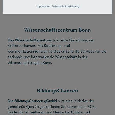
interpretiert Daten zum deutschen Innovationssystem.
Impressum
|
Datenschutzerklärung
Wissenschaftszentrum Bonn
Das Wissenschaftszentrum
ist eine Einrichtung des
Stifterverbandes. Als Konferenz- und
Kommunikationszentrum leistet es zentrale Services für die
nationale und internationale Wissenschaft in der
Wissenschaftsregion Bonn.
BildungsChancen
Die BildungsChancen gGmbH
ist eine Initiative der
gemeinnützigen Organisationen Stifterverband, SOS-
Kinderdörfer weltweit und Deutsche Kinder- und