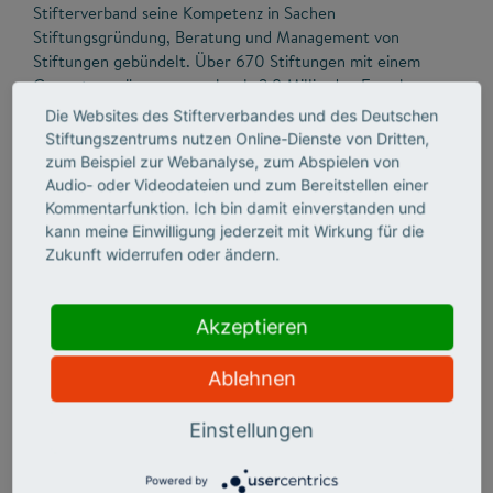
Stifterverband seine Kompetenz in Sachen
Stiftungsgründung, Beratung und Management von
Stiftungen gebündelt. Über 670 Stiftungen mit einem
Gesamtvermögen von mehr als 3,8 Milliarden Euro bauen
auf den Service des DSZ. Im Jahr 2025 flossen daraus rund
Die Websites des Stifterverbandes und des Deutschen
262 Millionen Euro in gemeinnützige Zwecke, unter
Stiftungszentrums nutzen Online-Dienste von Dritten,
anderem in die Förderung von Bildung und Wissenschaft.
zum Beispiel zur Webanalyse, zum Abspielen von
Audio- oder Videodateien und zum Bereitstellen einer
Kommentarfunktion. Ich bin damit einverstanden und
Das Deutsche Stiftungszentrum ist eine hundertprozentige
kann meine Einwilligung jederzeit mit Wirkung für die
Tochter des Stifterverbandes in Form einer GmbH.
Zukunft widerrufen oder ändern.
Akzeptieren
Wissenschaftsstatistik
Ablehnen
Die Wissenschaftsstatistik gGmbH
ist ein gemeinnütziges
Forschungs- und Datenkompetenzzentrum des
Einstellungen
Stifterverbandes, das im Auftrag von Politik, Wissenschaft
und Wirtschaft arbeitet. Sie erhebt, analysiert und
Powered by