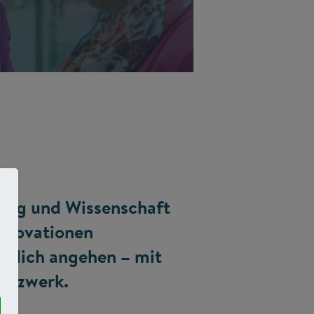
ldung und Wissenschaft
Innovationen
ftlich angehen – mit
Netzwerk.