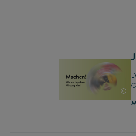
J
D
G
©
M