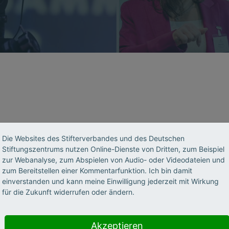
Die Websites des Stifterverbandes und des Deutschen
 eine klare Vision: Wir wollen, dass Bi
Stiftungszentrums nutzen Online-Dienste von Dritten, zum Beispiel
zur Webanalyse, zum Abspielen von Audio- oder Videodateien und
ig werden, dass wir die erforderlichen 
zum Bereitstellen einer Kommentarfunktion. Ich bin damit
einverstanden und kann meine Einwilligung jederzeit mit Wirkung
ese Aufgabe können wir nur gemeinscha
für die Zukunft widerrufen oder ändern.
nserer Seite und einem wirkungsvollen 
Akzeptieren