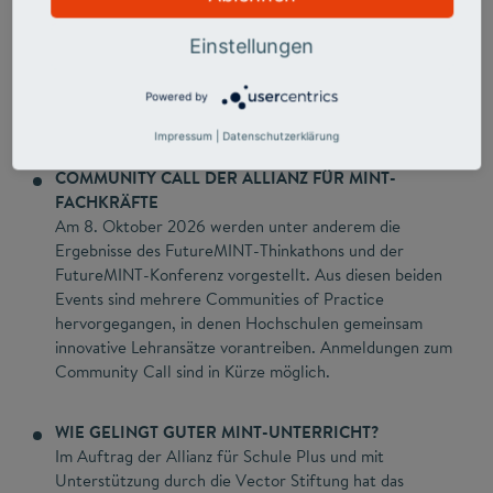
studentischer Vertretungslehrkräfte zeigt: Sie
übernehmen früh eigenverantwortlich Unterricht bis
Einstellungen
hin zu Klassenleitungen, werden dabei kaum begleitet
und zu oft fachfremd eingesetzt.
Powered by
Mehr Info auf der Website des Stifterverbandes
Impressum
|
Datenschutzerklärung
COMMUNITY CALL DER ALLIANZ FÜR MINT-
FACHKRÄFTE
Am 8. Oktober 2026 werden unter anderem die
Ergebnisse des FutureMINT-Thinkathons und der
FutureMINT-Konferenz vorgestellt. Aus diesen beiden
Events sind mehrere Communities of Practice
hervorgegangen, in denen Hochschulen gemeinsam
innovative Lehransätze vorantreiben. Anmeldungen zum
Community Call sind in Kürze möglich.
WIE GELINGT GUTER MINT-UNTERRICHT?
Im Auftrag der Allianz für Schule Plus und mit
Unterstützung durch die Vector Stiftung hat das