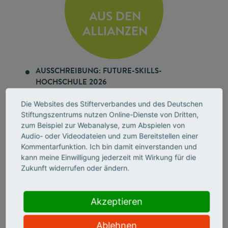
AUSSCHREIBUNG: FUTURE-SKILLS-
HOCHSCHULE 2026
Die neue, gemeinsam mit der Heinz Nixdorf Stiftung
ausgelobte Auszeichnung würdigt bis zu fünf
Die Websites des Stifterverbandes und des Deutschen
Hochschulen, die Future Skills strategisch,
Stiftungszentrums nutzen Online-Dienste von Dritten,
zum Beispiel zur Webanalyse, zum Abspielen von
strukturell und kulturell in Studium und Lehre
Audio- oder Videodateien und zum Bereitstellen einer
verankert haben. Die Hochschulen erhalten jeweils
Kommentarfunktion. Ich bin damit einverstanden und
10.000 Euro. Bewerbungsschluss: 30. September
kann meine Einwilligung jederzeit mit Wirkung für die
2026.
Zukunft widerrufen oder ändern.
Ausschreibung auf der Website des Stifterverbandes
Akzeptieren
STUDENTISCHE VERTRETUNGSLEHRKRÄFTE
Die erste bundesweite Studie zum Einsatz
Ablehnen