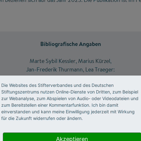
Bibliografische Angaben
Marte Sybil Kessler, Marius Kürzel,
Jan-Frederik Thurmann, Lea Traeger:
Gründungsradar 2025 –
Wie Hochschulen Unternehmensgründungen fördern
Die Websites des Stifterverbandes und des Deutschen
Stiftungszentrums nutzen Online-Dienste von Dritten, zum Beispiel
Essen 2025
zur Webanalyse, zum Abspielen von Audio- oder Videodateien und
60 Seiten
zum Bereitstellen einer Kommentarfunktion. Ich bin damit
einverstanden und kann meine Einwilligung jederzeit mit Wirkung
für die Zukunft widerrufen oder ändern.
Die Grafiken und Texte in dieser Publikation sind
unter einer
Creative-Commons-Lizenz
vom Typ
"Namensnennung – Weitergabe unter gleichen
Akzeptieren