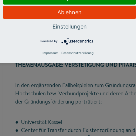
Bedingungen 4.0 International" zugänglich
(CC BY-SA 4.0).
Ablehnen
Einstellungen
Powered by
Impressum
|
Datenschutzerklärung
THEMENAUSGABE: VERSTETIGUNG UND PRAXIS
In den ergänzenden Fallbeispielen zum Gründungsr
Hochschulen bzw. Verbundprojekte und deren Arbeit
der Gründungsförderung porträtiert:
● Universität Kassel
● Center für Transfer durch Existenzgründung an d