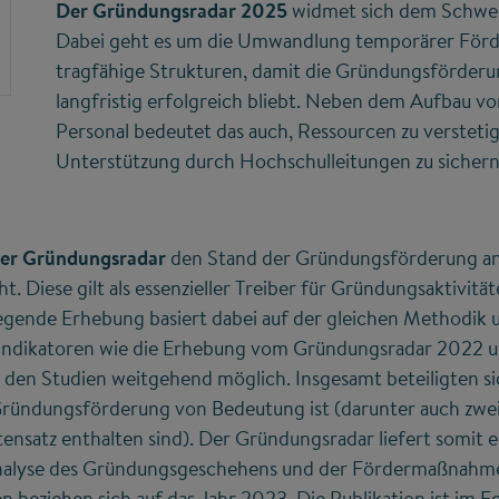
Der Gründungsradar 2025
widmet sich dem Schwe
Dabei geht es um die Umwandlung temporärer Förde
tragfähige Strukturen, damit die Gründungsförder
langfristig erfolgreich bliebt. Neben dem Aufbau v
Personal bedeutet das auch, Ressourcen zu versteti
Unterstützung durch Hochschulleitungen zu sichern
der Gründungsradar
den Stand der Gründungsförderung a
. Diese gilt als essenzieller Treiber für Gründungsaktivitä
egende Erhebung basiert dabei auf der gleichen Methodik un
ndikatoren wie die Erhebung vom Gründungsradar 2022 un
 den Studien weitgehend möglich. Insgesamt beteiligten s
ründungsförderung von Bedeutung ist (darunter auch zwei
nsatz enthalten sind). Der Gründungsradar liefert somit 
nalyse des Gründungsgeschehens und der Fördermaßnahm
 beziehen sich auf das Jahr 2023. Die Publikation ist im F