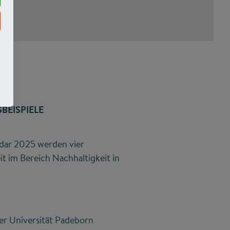
BEISPIELE
adar 2025 werden vier
 im Bereich Nachhaltigkeit in
er Universität Padeborn