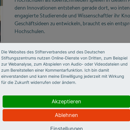
denn Innovationen entstehen gerade dort, wo inten
engagierte Studierende und Wissenschaftler ihr K
Geschäftsideen zu entwickeln, braucht es ein ents
Hochschulen.
Mit diesem Gründungsradar wird zum dritten Mal di
Die Websites des Stifterverbandes und des Deutschen
Hochschulen in Deutschland in den Blick genomme
Stiftungszentrums nutzen Online-Dienste von Dritten, zum Beispiel
zur Webanalyse, zum Abspielen von Audio- oder Videodateien und
zum Bereitstellen einer Kommentarfunktion. Ich bin damit
einverstanden und kann meine Einwilligung jederzeit mit Wirkung
für die Zukunft widerrufen oder ändern.
age, wie Hochschulen die Gründung von Unternehmen förd
ung und -unterstützung sowie durch institutionelle Verank
kultur. In die Bewertung fließt aber auch ein, welche Grü
Akzeptieren
ert werden, das heißt, welchen Output die Bemühungen in d
ervorbringen.
Ablehnen
Einstellungen