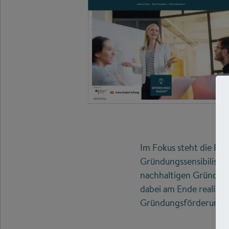
Im Fokus steht die Fr
Gründungssensibilisier
nachhaltigen Gründungs
dabei am Ende realisi
Gründungsförderung h