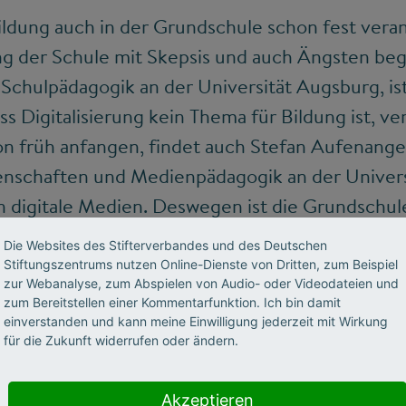
Bildung auch in der Grundschule schon fest vera
ung der Schule mit Skepsis und auch Ängsten beg
r Schulpädagogik an der Universität Augsburg, is
ss Digitalisierung kein Thema für Bildung ist, ve
n früh anfangen, findet auch Stefan Aufenanger
nschaften und Medienpädagogik an der Univers
n digitale Medien. Deswegen ist die Grundschul
ichtung ein pädagogischer Ort, an dem wir Kind
Die Websites des Stifterverbandes und des Deutschen
 Medien zeigen können.“
Stiftungszentrums nutzen Online-Dienste von Dritten, zum Beispiel
zur Webanalyse, zum Abspielen von Audio- oder Videodateien und
zum Bereitstellen einer Kommentarfunktion. Ich bin damit
einverstanden und kann meine Einwilligung jederzeit mit Wirkung
für die Zukunft widerrufen oder ändern.
nten Umgang mit Medien
e sie funktionieren, für was
Akzeptieren