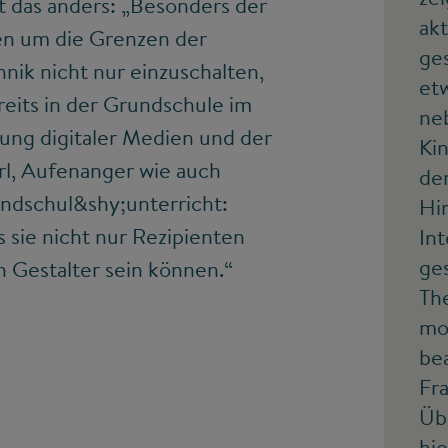
ht das anders: „Besonders der
akt
sen um die Grenzen der
ge
nik nicht nur einzuschalten,
etw
reits in der Grundschule im
ne
tung digitaler Medien und der
Kin
l, Aufenanger wie auch
d
undschul&shy;unterricht:
Hi
ss sie nicht nur Rezipienten
Int
ge
h Gestalter sein können.“
Th
mo
be
Fr
Üb
hi