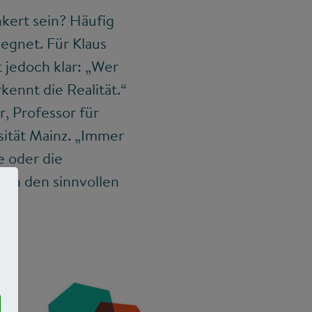
nkert sein? Häufig
egnet. Für Klaus
t jedoch klar: „Wer
rkennt die Realität.“
, Professor für
ität Mainz. „Immer
e oder die
ern den sinnvollen