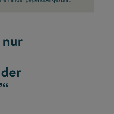
 nur
 der
”“