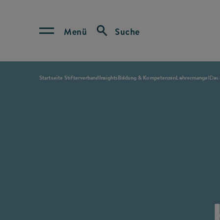
Menü
Suche
Startseite Stifterverband
Insights
Bildung & Kompetenzen
Lehrermangel
Das 