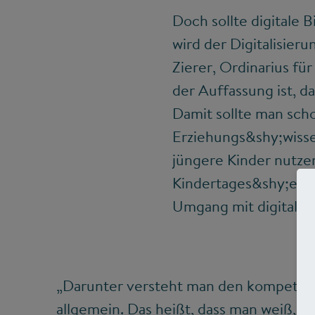
Doch sollte digitale 
wird der Digitalisier
Zierer, Ordinarius fü
der Auffassung ist, da
Damit sollte man scho
Erziehungs&shy;wisse
jüngere Kinder nutze
Kindertages&shy;einr
Umgang mit digitalen
„Darunter versteht man den kompete
allgemein. Das heißt, dass man weiß, wi