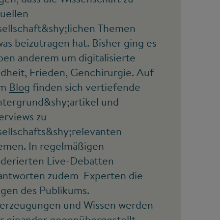
uellen
sellschaft&shy;lichen Themen
as beizutragen hat. Bisher ging es
ben anderem um digitalisierte
dheit, Frieden, Genchirurgie. Auf
em
Blog
finden sich vertiefende
ntergrund&shy;artikel und
erviews zu
sellschafts&shy;relevanten
emen. In regelmäßigen
derierten Live-Debatten
antworten zudem Experten die
agen des Publikums.
erzeugungen und Wissen werden
er einander gegenübergestellt.