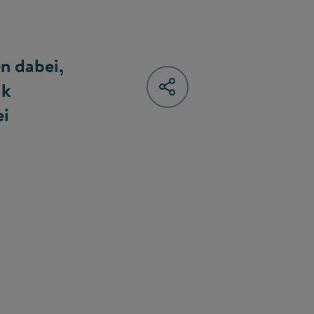
n dabei,
ik
ei