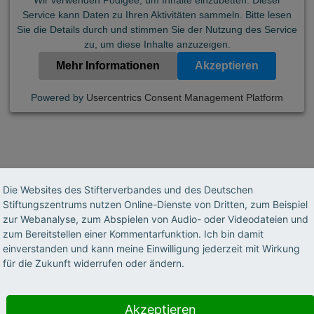
Wir verwenden Podigee, um Inhalte einzubetten. Dieser
Service kann Daten zu Ihren Aktivitäten sammeln. Bitte lesen
Sie die Details durch und stimmen Sie der Nutzung des Service
zu, um diese Inhalte anzuzeigen.
Mehr Informationen
Akzeptieren
Powered by
Usercentrics Consent Management Platform
Die Websites des Stifterverbandes und des Deutschen
Stiftungszentrums nutzen Online-Dienste von Dritten, zum Beispiel
zur Webanalyse, zum Abspielen von Audio- oder Videodateien und
hen wir mit Bettina Jorzik über das „Diversity Au
zum Bereitstellen einer Kommentarfunktion. Ich bin damit
einverstanden und kann meine Einwilligung jederzeit mit Wirkung
 Audit „Vielfalt gestalten“ will Hochschulen erm
für die Zukunft widerrufen oder ändern.
ierenden und Beschäftigten verbundenen Herau
 aufzeigen, wie im Einklang mit dem jeweiligen
Akzeptieren