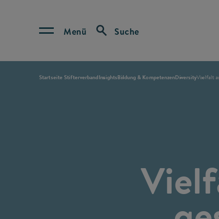
Menü
Suche
Startseite Stifterverband
Insights
Bildung & Kompetenzen
Diversity
Vielfalt 
Viel
ge