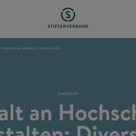
an Hochschulen gestalten: Diversity Audit
DIVERSITY
falt an Hochsc
stalten: Divers