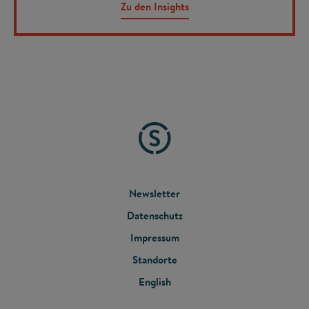
Zu den Insights
FOOTER
Newsletter
Datenschutz
MENU
Impressum
Standorte
English