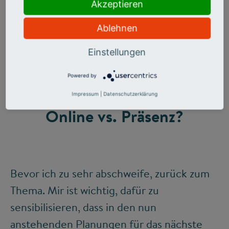
Akzeptieren
Ablehnen
Einstellungen
Powered by
©
Impressum
|
Datenschutzerklärung
Online vs. Präsenz?
Bevor ich zu sehr abschweife, zurück zum
Thema. Mir ist wichtig, dafür zu
sensibilisieren, dass in den nun
anstehenden Planungen für das nächste