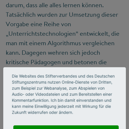
darum, dass alle alles lernen können.
Tatsächlich wurden zur Umsetzung dieser
Vorgabe eine Reihe von
„Unterrichtstechnologien“ entwickelt, die
man mit einem Algorithmus vergleichen
kann. Dagegen wehren sich jedoch
kritische Pädagogen und betonen die
Bedeutung von Emanzipation und
Die Websites des Stifterverbandes und des Deutschen
Autonomie gegenüber gesellschaftlichen
Stiftungszentrums nutzen Online-Dienste von Dritten,
zum Beispiel zur Webanalyse, zum Abspielen von
Strukturen.
Audio- oder Videodateien und zum Bereitstellen einer
Kommentarfunktion. Ich bin damit einverstanden und
kann meine Einwilligung jederzeit mit Wirkung für die
Zukunft widerrufen oder ändern.