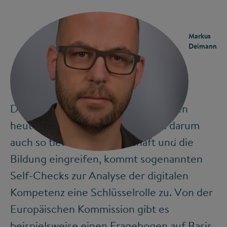
Markus
Deimann
Da digitale Technologien und Medien
heute so allgegenwärtig sind und darum
©
auch so tief in die Gesellschaft und die
Bildung eingreifen, kommt sogenannten
Self-Checks zur Analyse der digitalen
Kompetenz eine Schlüsselrolle zu. Von der
Europäischen Kommission gibt es
beispielsweise einen
Fragebogen
auf Basis