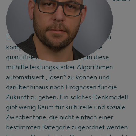
Es geht dabei um das Aufspalten von
komplexen Problemen in kleinere
©
quantifizierbare Einheiten, um diese
mithilfe leistungsstarker Algorithmen
automatisiert „lösen” zu können und
darüber hinaus noch Prognosen für die
Zukunft zu geben. Ein solches Denkmodell
gibt wenig Raum für kulturelle und soziale
Zwischentöne, die nicht einfach einer
bestimmten Kategorie zugeordnet werden