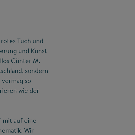
n rotes Tuch und
rderung und Kunst
llos Günter M.
tschland, sondern
r vermag so
ieren wie der
 mit auf eine
hematik. Wir