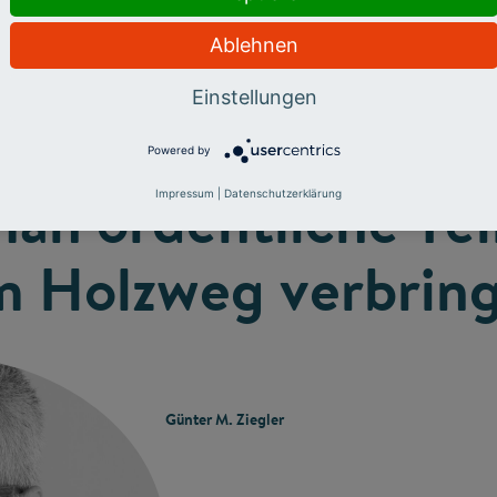
nload/c/select-show/fg031-abenteuer-mathematik.mp3
Ablehnen
Einstellungen
 zum Wissenschaft
Powered by
man ordentliche Tei
Impressum
|
Datenschutzerklärung
m Holzweg verbring
Günter M. Ziegler