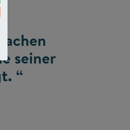
 machen
le seiner
t. “