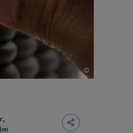
©
r,
Tim