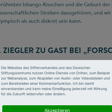
erühmten Ishango-Knochen und die Geburt der 
ssenschaftlichen Streben dazugehören, und wir 
mpisch als auch diskret sein kann.
 ZIEGLER ZU GAST BEI „FORS
Die Websites des Stifterverbandes und des Deutschen
Stiftungszentrums nutzen Online-Dienste von Dritten, zum Beispiel
ler in unserem Podcast „Forschergeist“, moderiert von Tim
zur Webanalyse, zum Abspielen von Audio- oder Videodateien und
zum Bereitstellen einer Kommentarfunktion. Ich bin damit
einverstanden und kann meine Einwilligung jederzeit mit Wirkung
für die Zukunft widerrufen oder ändern.
Akzeptieren