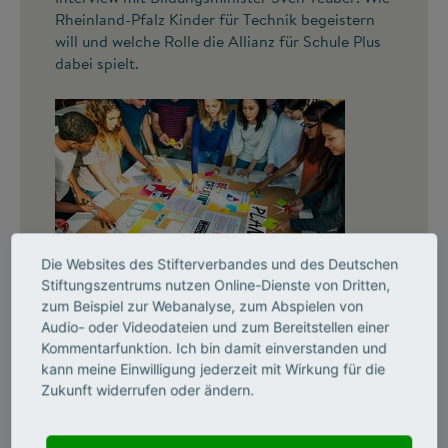
Rheinland-Pfalz Kinder für Technik begeistern
will und welche Rolle die Allianz für Schule Plus
dabei spielt.
Die Websites des Stifterverbandes und des Deutschen
©
Stiftungszentrums nutzen Online-Dienste von Dritten,
zum Beispiel zur Webanalyse, zum Abspielen von
Audio- oder Videodateien und zum Bereitstellen einer
Kooperation statt Überforderung
Kommentarfunktion. Ich bin damit einverstanden und
Schulen müssen eng mit der Gesellschaft,
kann meine Einwilligung jederzeit mit Wirkung für die
Unternehmen und außerschulischen
Zukunft widerrufen oder ändern.
Bildungsanbietern zusammenarbeiten. Ein
Meinungsbeitrag von Elke Völmicke.