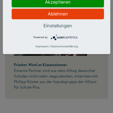
Akzeptieren
Ablehnen
Einstellungen
Powered by
Impressum
|
Datenschutzerklärung
©
Frischer Wind im Klassenzimmer
Externe Partner sind aus dem Alltag deutscher
Schulen nicht mehr wegzudenken. Interview mit
Philipp Köster aus der Impulsgruppe der Allianz
für Schule Plus.