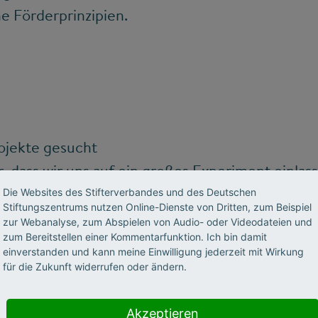
e Förderprinzipien.
ojekte gesucht
r, dass wir uns auf ein großes Experiment einlas
Aktionsfeld Wissenschaft beim Stifterverband un
Die Websites des Stifterverbandes und des Deutschen
Stiftungszentrums nutzen Online-Dienste von Dritten, zum Beispiel
ng der neuen Initiative von Anfang an dabei war
zur Webanalyse, zum Abspielen von Audio- oder Videodateien und
and in die Hand – viel Geld, mit dem in ganz D
zum Bereitstellen einer Kommentarfunktion. Ich bin damit
einverstanden und kann meine Einwilligung jederzeit mit Wirkung
e ausgetüftelt werden, die alle auf ihre Art z
für die Zukunft widerrufen oder ändern.
 selbst ist ein alter Hase in der Projektförderun
t 2005 beim Stifterverband, er hat schon jede M
Akzeptieren