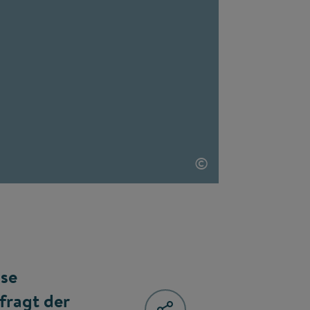
©
nse
fragt der