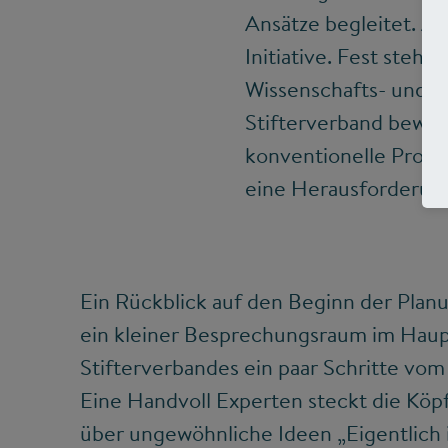
Ansätze begleitet. Ab
Initiative. Fest steht
Wissenschafts- und In
Stifterverband bewuss
konventionelle Proje
eine Herausforderung
Ein Rückblick auf den Beginn der Plan
ein kleiner Besprechungsraum im Haup
Stifterverbandes ein paar Schritte vo
Eine Handvoll Experten steckt die Köp
über ungewöhnliche Ideen „Eigentlich ist