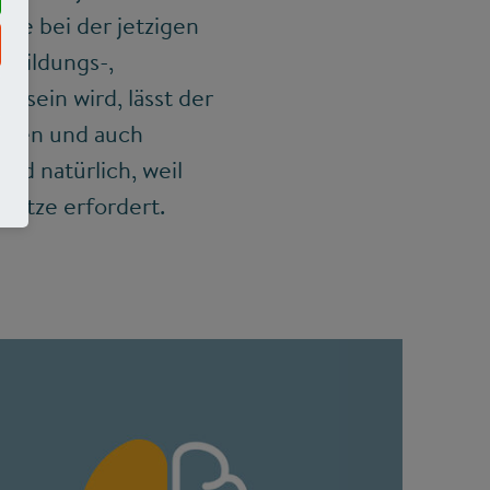
wie bei der jetzigen
m Bildungs-,
 sein wird, lässt der
geben und auch
nd natürlich, weil
sätze erfordert.