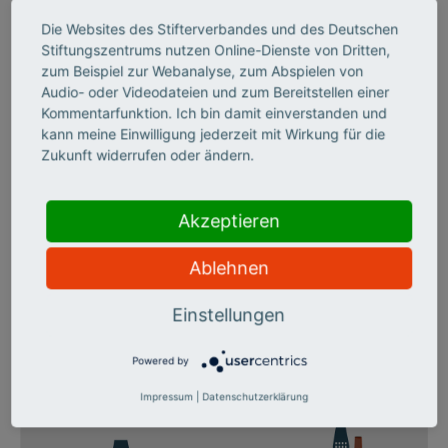
Unternehmenskultur zu verankern,
Die Websites des Stifterverbandes und des Deutschen
erfordert ein Umdenken – auch bei den
Stiftungszentrums nutzen Online-Dienste von Dritten,
Mitarbeitern selbst: „Wer sich zur
zum Beispiel zur Webanalyse, zum Abspielen von
Audio- oder Videodateien und zum Bereitstellen einer
Teilnahme an öffentlichen Lehr- und
Kommentarfunktion. Ich bin damit einverstanden und
Lernformaten entscheidet, sollte wissen,
kann meine Einwilligung jederzeit mit Wirkung für die
Zukunft widerrufen oder ändern.
worauf er sich einlässt. Kreativität entsteht
vor allem da, wo man gestört wird“,
Akzeptieren
beschreibt Harald Schirmer, Manager
Digital Transformation and Change der
Ablehnen
Continental AG, die Herausforderung.
Einstellungen
Powered by
Impressum
|
Datenschutzerklärung