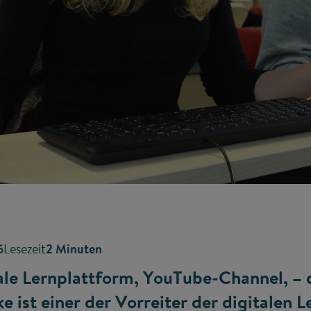
6
Lesezeit
2 Minuten
ale Lernplattform, YouTube-Channel, – 
 ist einer der Vorreiter der digitalen L