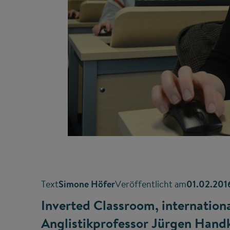
Text
Simone Höfer
Veröffentlicht am
01.02.201
Inverted Classroom, internation
Anglistikprofessor Jürgen Handke