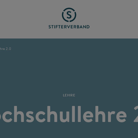
hre 2.0
LEHRE
chschullehre 