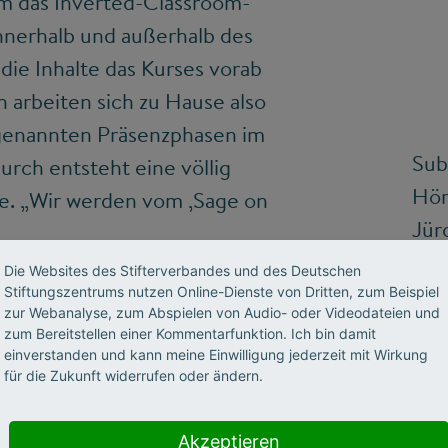
em das Inverted-Classroom-
innerhalb und außerhalb des
die Inhalte das Kurses vorab
n arbeiten sich zu Hause also
sogenannten Präsenzphasen im
Sub
urch entsteht eine völlig
Hör
e. „Wir werden vom ‚Sage on
Jür
"Fo
Die Websites des Stifterverbandes und des Deutschen
Sou
Stiftungszentrums nutzen Online-Dienste von Dritten, zum Beispiel
zur Webanalyse, zum Abspielen von Audio- oder Videodateien und
par
zum Bereitstellen einer Kommentarfunktion. Ich bin damit
einverstanden und kann meine Einwilligung jederzeit mit Wirkung
Hea
für die Zukunft widerrufen oder ändern.
H4
Aud
Akzeptieren