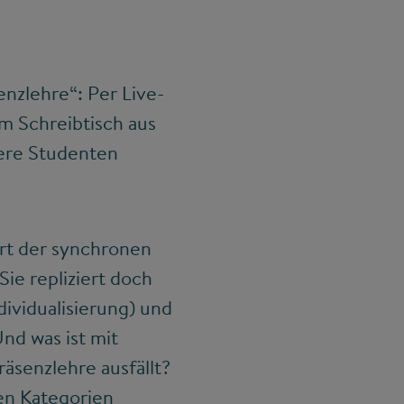
enzlehre“: Per Live-
m Schreibtisch aus
sere Studenten
Art der synchronen
ie repliziert doch
dividualisierung) und
nd was ist mit
senzlehre ausfällt?
ren Kategorien