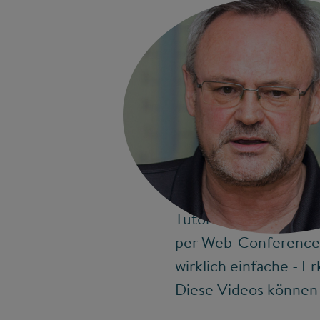
Für Phase 2 ist das ab
Übungsmaterialien ein
machen die meisten s
Tutorien nicht mehr m
per Web-Conference od
wirklich einfache - 
Diese Videos können 