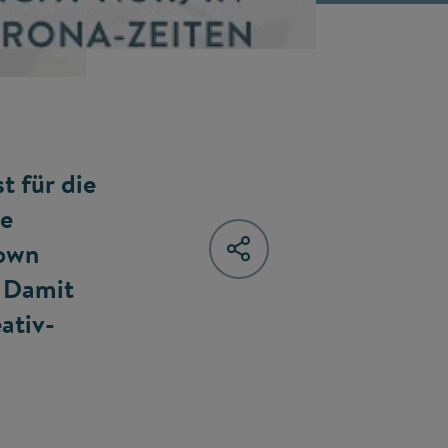
©
t für die
ie
down
: Damit
ativ-