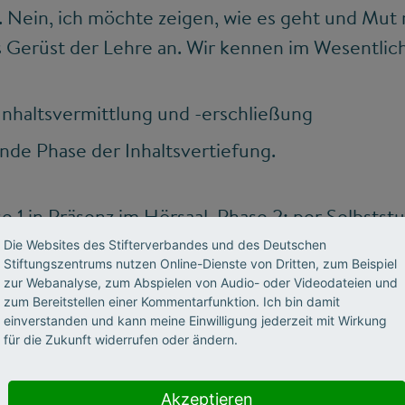
. Nein, ich möchte zeigen, wie es geht und Mut
s Gerüst der Lehre an. Wir kennen im Wesentlic
Inhaltsvermittlung und -erschließung
nde Phase der Inhaltsvertiefung.
se 1 in Präsenz im Hörsaal, Phase 2: per Selbstst
. Das geht nun so nicht mehr, die Präsenzphasen
Die Websites des Stifterverbandes und des Deutschen
Stiftungszentrums nutzen Online-Dienste von Dritten, zum Beispiel
chweife und aus langjähriger Erfahrung: Lehren
zur Webanalyse, zum Abspielen von Audio- oder Videodateien und
en wie mit!
zum Bereitstellen einer Kommentarfunktion. Ich bin damit
einverstanden und kann meine Einwilligung jederzeit mit Wirkung
für die Zukunft widerrufen oder ändern.
Akzeptieren