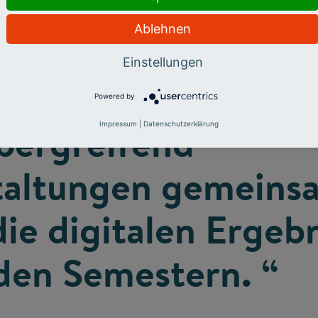
e die Corona-Kris
Ablehnen
h mit ihren Fachkol
Einstellungen
u tun. Erzeugen Si
Powered by
bergreifend
Impressum
|
Datenschutzerklärung
taltungen gemeins
die digitalen Ergeb
en Semestern. “