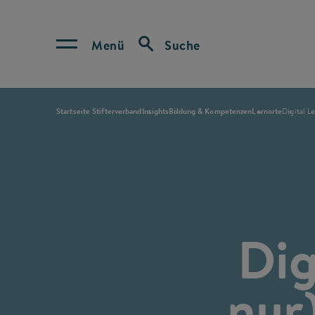
Menü
Suche
Startseite Stifterverband
Insights
Bildung & Kompetenzen
Lernorte
Digital L
Dig
nur