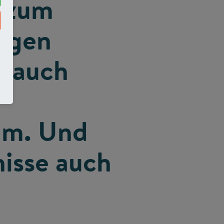
e zum
legen
e auch
am. Und
nisse auch