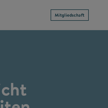
Mitgliedschaft
icht
iten