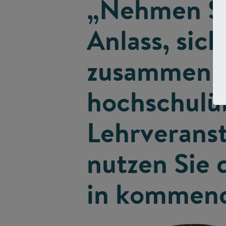
„Nehmen Si
Anlass, sic
zusammen z
hochschulü
Lehrverans
nutzen Sie 
in kommend