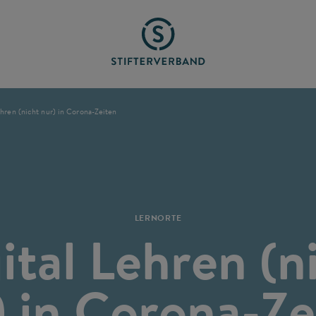
ehren (nicht nur) in Corona-Zeiten
LERNORTE
ital Lehren (n
) in Corona-Ze