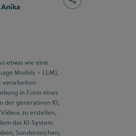
 Anika
o etwas wie eine
guage Models = LLM),
t verarbeiten
iebung in Form eines
n der generativen KI,
 Videos zu erstellen,
 dem das KI-System
taben, Sonderzeichen,