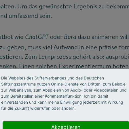
thalten. Um das gewünschte Ergebnis zu bekom
und umfassend sein.
atbot wie
oder
dazu animieren will
ChatGPT
Bard
zu geben, muss viel Aufwand in eine präzise for
estieren. Zum Lernprozess gehört also: ausprob
nken. Einen solchen Experimentierraum boten
alisierung
und der
KI-Campus
– beide beim Sti
Die Websites des Stifterverbandes und des Deutschen
st mit dem „Prompt-Labor“ für Hochschulen an.
Stiftungszentrums nutzen Online-Dienste von Dritten, zum Beispiel
zur Webanalyse, zum Abspielen von Audio- oder Videodateien und
 spielen innovative KI-Werkzeuge eine immer 
zum Bereitstellen einer Kommentarfunktion. Ich bin damit
ermöglichte es, praktische Erfahrungen zu samm
einverstanden und kann meine Einwilligung jederzeit mit Wirkung
für die Zukunft widerrufen oder ändern.
für generative Sprach-KIs in der Gruppe zu di
Live-Sitzungen wurden mit einem asynchronen 
Akzeptieren