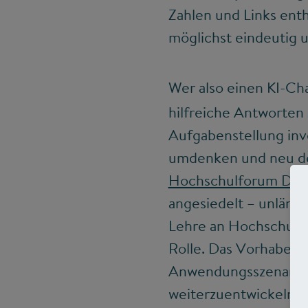
Zahlen und Links en
möglichst eindeutig 
Wer also einen KI-Ch
hilfreiche Antworten 
Aufgabenstellung inv
umdenken und neu de
Hochschulforum Digit
angesiedelt – unläng
Lehre an Hochschulen
Rolle. Das Vorhaben 
Anwendungsszenarien 
weiterzuentwickeln. 