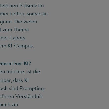
tzlichen Präsenz im
abei helfen, souverän
gnen. Die vielen
at zum Thema
ompt-Labors
dem KI-Campus.
nerativer KI?
en möchte, ist die
nbar, dass KI
och sind Prompting-
ieferen Verständnis
auch zur