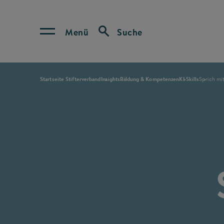
Menü
Suche
Startseite Stifterverband
Insights
Bildung & Kompetenzen
KI Skills
Sprich mit