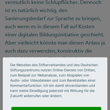
vermutlich keine Schlupflöcher. Dennoch
ist es natürlich wichtig, den
Sanierungsbedarf zur Sprache zu bringen,
auch wenn es in diesem Fall auf Kosten
einer digitalen Bildungsinitiative geschieht.
Aber vielleicht könnte man diesen Anlass ja
auch dazu verwenden, konstruktiv die
Sinnhaftigkeit des föderalistischen
Die Websites des Stifterverbandes und des Deutschen
Bildungssystems zu diskutieren.
Stiftungszentrums nutzen Online-Dienste von Dritten,
zum Beispiel zur Webanalyse, zum Abspielen von
Audio- oder Videodateien und zum Bereitstellen einer
Kommentarfunktion. Ich bin damit einverstanden und
„Digitale Bildung ist, so
kann meine Einwilligung jederzeit mit Wirkung für die
Zukunft widerrufen oder ändern.
albern es klingt, tatsächlich
noch Neuland und bisher