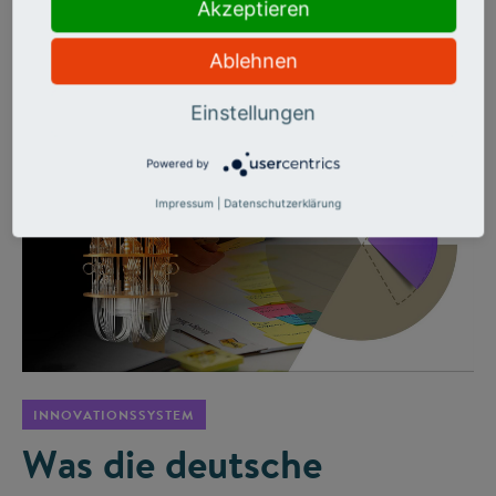
Cybersicherheit bis Krisentechnologien: Hochschulen sind
Akzeptieren
bereit, brauchen aber weniger Bürokratie, bessere
Infrastruktur und echte Netzwerke.
Ablehnen
Einstellungen
Powered by
Impressum
|
Datenschutzerklärung
©
INNOVATIONSSYSTEM
Was die deutsche