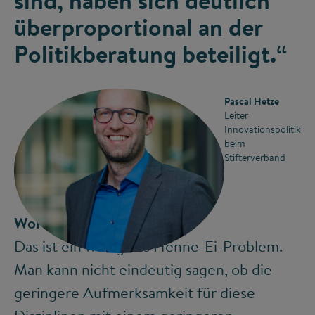
sind, haben sich deutlich
überproportional an der
Politikberatung beteiligt.“
Pascal Hetze
Leiter
Innovationspolitik
beim
Stifterverband
Woran liegt das?
©
Das ist ein wenig das Henne-Ei-Problem.
Man kann nicht eindeutig sagen, ob die
geringere Aufmerksamkeit für diese