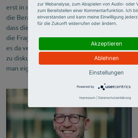
zur Webanalyse, zum Abspielen von Audio- oder 
erst in der Krise. Ein Teil des Problems, dass
zum Bereitstellen einer Kommentarfunktion. Ich bi
die Beratung nicht schon diverser ist, ist,
einverstanden und kann meine Einwilligung jederz
für die Zukunft widerrufen oder ändern.
dass die Politik für sich allein beansprucht,
die Fragen zu stellen. Beide Seiten haben
Akzeptieren
es da versäumt, über die richtigen Fragen
zu diskutieren und somit zu etablieren, was
Ablehnen
man eigentlich Wissen muss.
Einstellungen
Powered by
Impressum
|
Datenschutzerklärung