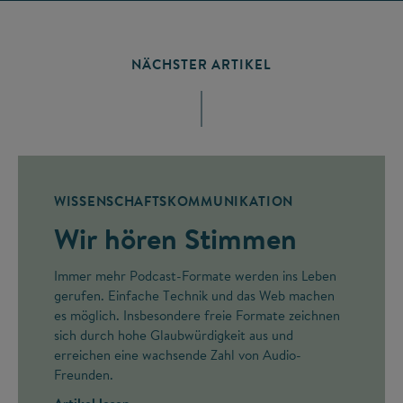
NÄCHSTER ARTIKEL
WISSENSCHAFTSKOMMUNIKATION
Wir hören Stimmen
Immer mehr Podcast-Formate werden ins Leben
gerufen. Einfache Technik und das Web machen
es möglich. Insbesondere freie Formate zeichnen
sich durch hohe Glaubwürdigkeit aus und
erreichen eine wachsende Zahl von Audio-
Freunden.