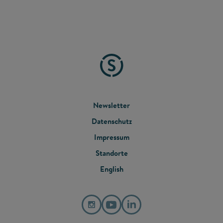
FOOTER
Newsletter
Datenschutz
MENU
Impressum
Standorte
English