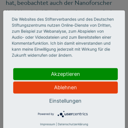
hat, beobachtet auch der Nanoforscher
Karl Mandel. Allerdings gebe es inzwischen
Die Websites des Stifterverbandes und des Deutschen
immer mehr Einrichtungen, die um die
Stiftungszentrums nutzen Online-Dienste von Dritten,
begehrten Drittmittel buhlen. Neben den
zum Beispiel zur Webanalyse, zum Abspielen von
Audio- oder Videodateien und zum Bereitstellen einer
Universitäten seien das inzwischen
Kommentarfunktion. Ich bin damit einverstanden und
zunehmend Fachhochschulen und immer
kann meine Einwilligung jederzeit mit Wirkung für die
Zukunft widerrufen oder ändern.
neue Forschungsinstitute.
Akzeptieren
Themenpragmatismus und Herdentrieb
Ablehnen
Durch diesen strukturellen Wandel
Einstellungen
entstehe bei vielen Wissenschaftlern ein
klarer „Themenpragmatismus“, so Mandel
Powered by
weiter. Spätestens nach der dritten
Impressum
|
Datenschutzerklärung