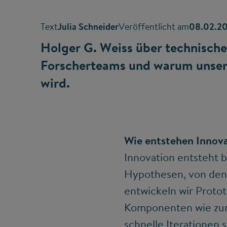
Text
Julia Schneider
Veröffentlicht am
08.02.2
Holger G. Weiss über technisch
Forscherteams und warum unser 
wird.
Wie entstehen Innov
Innovation entsteht b
Hypothesen, von dene
entwickeln wir Proto
Komponenten wie zum 
schnelle Iterationen s