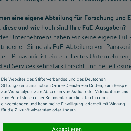
men eine eigene Abteilung für Forschung und 
 diese und wie hoch sind Ihre FuE-Ausgaben?
es Unternehmens haben wir keine eigene FuE-A
tragenen Sinne als FuE-Abteilung von Panason
hen. Panasonic ist ein etabliertes Unternehmen,
ed Services sehr stark forscht und neue Lösun
ns Spiel. Trotzdem sind wir natürlich keine ric
Die Websites des Stifterverbandes und des Deutschen
 Unternehmen mit einer eigenen Gewinn-und-Ve
Stiftungszentrums nutzen Online-Dienste von Dritten, zum Beispiel
zur Webanalyse, zum Abspielen von Audio- oder Videodateien und
zum Bereitstellen einer Kommentarfunktion. Ich bin damit
einverstanden und kann meine Einwilligung jederzeit mit Wirkung
für die Zukunft widerrufen oder ändern.
lungshemmnisse für Ihre
Akzeptieren