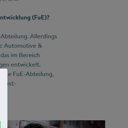
Entwicklung (FuE)?
bteilung. Allerdings
ic Automotive &
 das im Bereich
gen entwickelt.
htige FuE-Abteilung,
rlust-