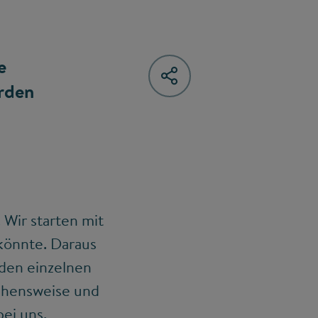
e
rden
 Wir starten mit
könnte. Daraus
 den einzelnen
ehensweise und
bei uns.