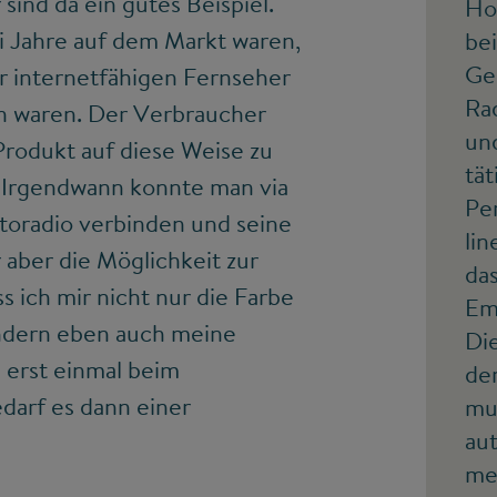
sind da ein gutes Beispiel.
Ho
ei Jahre auf dem Markt waren,
be
Ges
er internetfähigen Fernseher
Ra
en waren. Der Verbraucher
un
Produkt auf diese Weise zu
tät
. Irgendwann konnte man via
Per
oradio verbinden und seine
lin
r aber die Möglichkeit zur
das
s ich mir nicht nur die Farbe
Em
ondern eben auch meine
Die
 erst einmal beim
de
darf es dann einer
mu
au
me