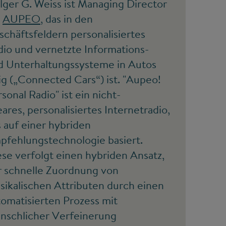
lger G. Weiss ist Managing Director
i
AUPEO
, das in den
chäftsfeldern personalisiertes
dio und vernetzte Informations-
d Unterhaltungssysteme in Autos
ig („Connected Cars“) ist. "Aupeo!
sonal Radio" ist ein nicht-
eares, personalisiertes Internetradio,
 auf einer hybriden
pfehlungstechnologie basiert.
se verfolgt einen hybriden Ansatz,
r schnelle Zuordnung von
sikalischen Attributen durch einen
tomatisierten Prozess mit
nschlicher Verfeinerung