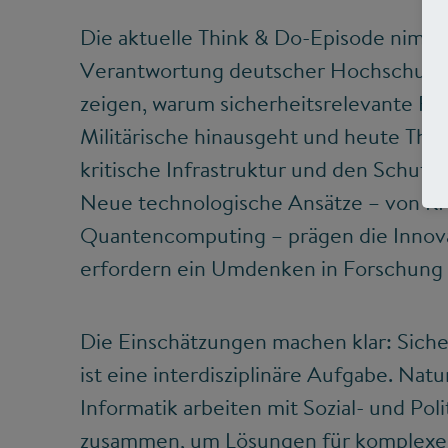
Die aktuelle Think & Do-Episode nimmt 
Verantwortung deutscher Hochschulen 
zeigen, warum sicherheitsrelevante Fo
Militärische hinausgeht und heute The
kritische Infrastruktur und den Schutz
Neue technologische Ansätze – von KI 
Quantencomputing – prägen die Innova
erfordern ein Umdenken in Forschung 
Die Einschätzungen machen klar: Sich
ist eine interdisziplinäre Aufgabe. Na
Informatik arbeiten mit Sozial- und Pol
zusammen, um Lösungen für komplexe