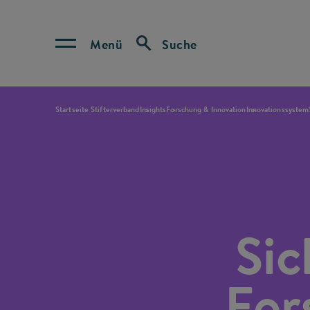
Menü
Suche
Startseite Stifterverband
Insights
Forschung & Innovation
Innovationssystem
Sic
For