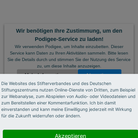
Wir benötigen Ihre Zustimmung, um den
Podigee-Service zu laden!
Wir verwenden Podigee, um Inhalte einzubetten. Dieser
Service kann Daten zu Ihren Aktivitäten sammeln. Bitte lesen
Sie die Details durch und stimmen Sie der Nutzung des Service
zu, um diese Inhalte anzuzeigen.
Mehr Informationen
Akzeptieren
Die Websites des Stifterverbandes und des Deutschen
Powered by
Usercentrics Consent Management Platform
Stiftungszentrums nutzen Online-Dienste von Dritten, zum Beispiel
zur Webanalyse, zum Abspielen von Audio- oder Videodateien und
zum Bereitstellen einer Kommentarfunktion. Ich bin damit
einverstanden und kann meine Einwilligung jederzeit mit Wirkung
für die Zukunft widerrufen oder ändern.
Akzeptieren