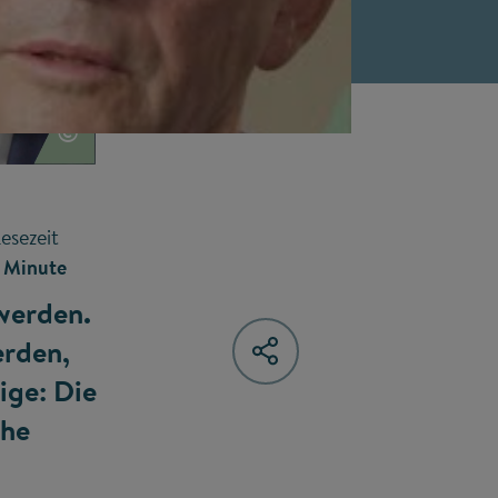
©
esezeit
1 Minute
 werden.
erden,
ige: Die
ihe