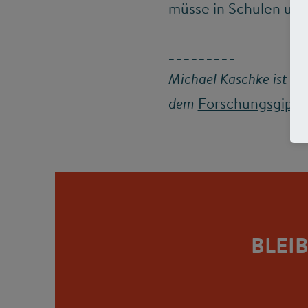
müsse in Schulen und
_________
Michael Kaschke ist Pr
Forschungsgipfe
dem
BLEI