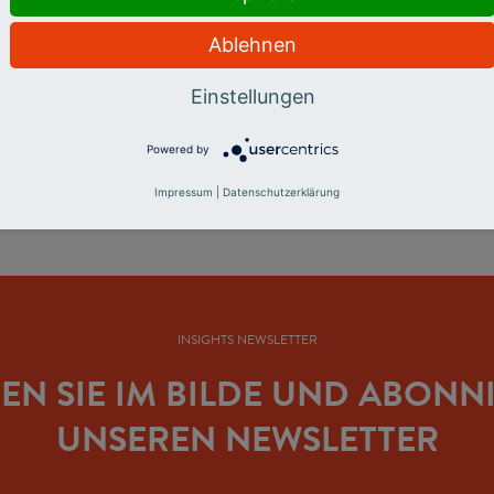
 Hochschulen besser vermittelt werden.
Ablehnen
Einstellungen
äsident des Stifterverbandes. Das Video entstand
Powered by
l 2022
.
Impressum
|
Datenschutzerklärung
INSIGHTS NEWSLETTER
BEN SIE IM BILDE UND ABONN
UNSEREN NEWSLETTER