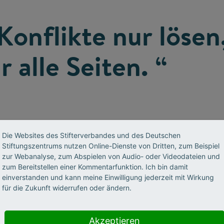
onflikte nur lösen
r alle Seiten. “
Die Websites des Stifterverbandes und des Deutschen
Stiftungszentrums nutzen Online-Dienste von Dritten, zum Beispiel
zur Webanalyse, zum Abspielen von Audio- oder Videodateien und
echnologie seien keine Gegensätze, sagt Michae
zum Bereitstellen einer Kommentarfunktion. Ich bin damit
die Gesellschaft nachhaltiger und zukunftsfähig
einverstanden und kann meine Einwilligung jederzeit mit Wirkung
für die Zukunft widerrufen oder ändern.
ogie und Ingenieurskunst viel besser erreicht 
e etwas für die Gesellschaft und stelle gleichze
Akzeptieren