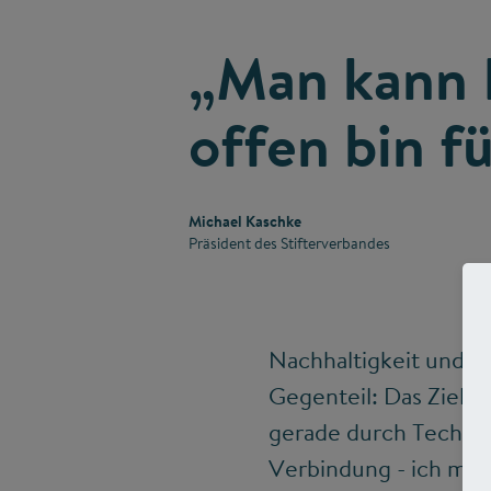
„Man kann K
offen bin fü
Michael Kaschke
Präsident des Stifterverbandes
Nachhaltigkeit und T
Gegenteil: Das Ziel, 
gerade durch Technol
Verbindung - ich mach