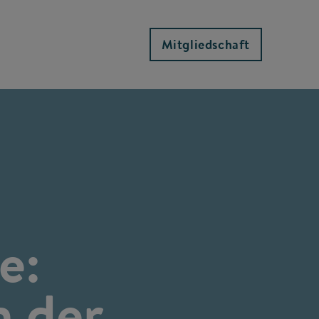
Mitgliedschaft
e:
n der