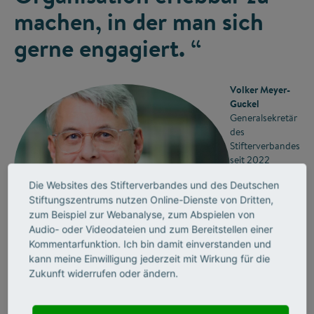
machen, in der man sich
gerne engagiert. “
Volker Meyer-
Guckel
Generalsekretär
des
Stifterverbandes
seit 2022
Die Websites des Stifterverbandes und des Deutschen
Stiftungszentrums nutzen Online-Dienste von Dritten,
zum Beispiel zur Webanalyse, zum Abspielen von
Welche Möglichkeiten bieten Sie Ihren
©
Audio- oder Videodateien und zum Bereitstellen einer
mehr als 3.000 Mitgliedern konkret, um
Kommentarfunktion. Ich bin damit einverstanden und
kann meine Einwilligung jederzeit mit Wirkung für die
gesellschaftlichen Wandel
Zukunft widerrufen oder ändern.
mitzugestalten? Wie können sich
Mitglieder einbringen, und wie profitieren