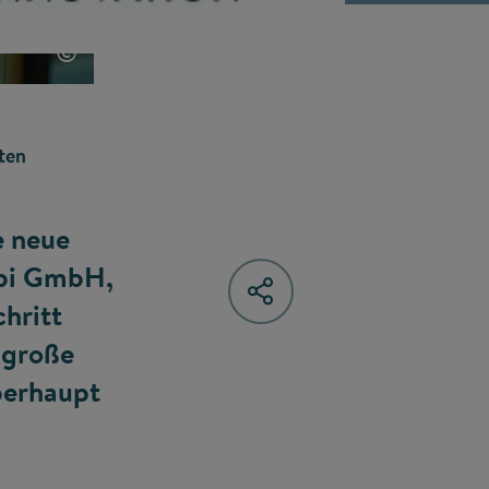
©
ten
e neue
abi GmbH,
hritt
 große
berhaupt