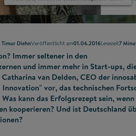
t Timur Diehn
Veröffentlicht am
01.06.2016
Lesezeit
7 Minu
ion? Immer seltener in den
ernen und immer mehr in Start-ups, di
. Catharina van Delden, CEO der innos
Innovation" vor, das technischen Fortsc
: Was kann das Erfolgsrezept sein, wenn
 kooperieren? Und ist Deutschland ü
tionen?