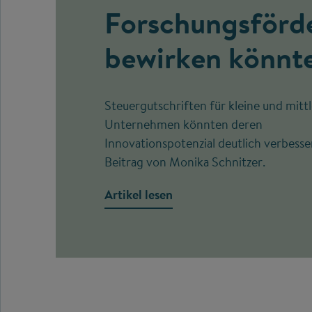
Forschungsförd
bewirken könnt
Steuergutschriften für kleine und mitt
Unternehmen könnten deren
Innovationspotenzial deutlich verbesse
Beitrag von Monika Schnitzer.
Artikel lesen