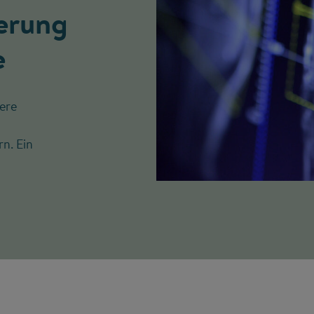
erung
e
lere
rn. Ein