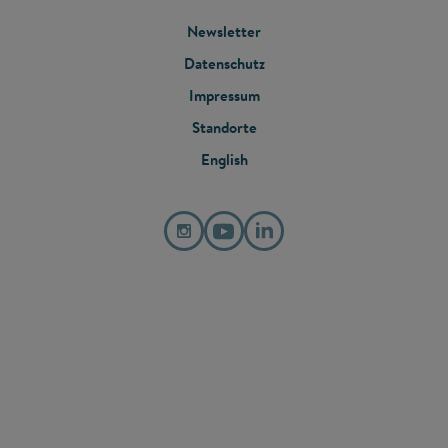
FOOTER
Newsletter
Datenschutz
MENU
Impressum
Standorte
English