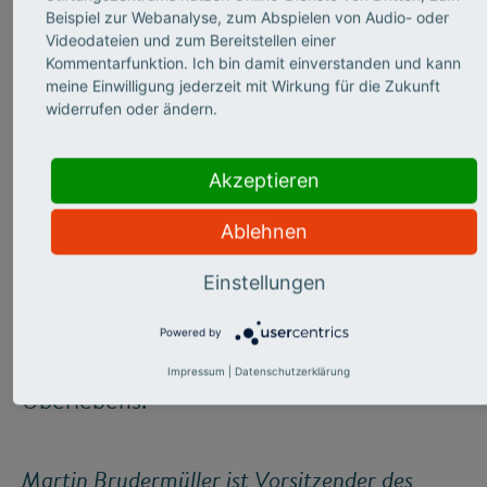
die Grundlagenforschung zur Verfügung
Beispiel zur Webanalyse, zum Abspielen von Audio- oder
stellt, so Brudermüller. Es entstehe daraus
Videodateien und zum Bereitstellen einer
Kommentarfunktion. Ich bin damit einverstanden und kann
zu wenig Wert in Form von Produkten. Es
meine Einwilligung jederzeit mit Wirkung für die Zukunft
werde zu viel Wissen verschenkt, weil
widerrufen oder ändern.
andere dann das Wissen abziehen und in
Akzeptieren
Produkte transformieren. Um das in
Zukunft zu vermeiden, seien neue Formen
Ablehnen
von Kooperationen zwischen Wirtschaft,
Einstellungen
Wissenschaft und Politik nötig. Niemand
könne mehr allein an Märkten agieren,
Powered by
Zusammenarbeit sei eine Frage des
Impressum
|
Datenschutzerklärung
Überlebens.
Martin Brudermüller ist Vorsitzender des