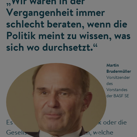
„Wir waren in der
Vergangenheit immer
schlecht beraten, wenn die
Politik meint zu wissen, was
sich wo durchsetzt.“
Martin
Brudermüller
Vorsitzender
des
Vorstandes
der BASF SE
Es sei gefährlich, wenn die Politik oder die
Gesellschaft meine zu wissen, welche
©