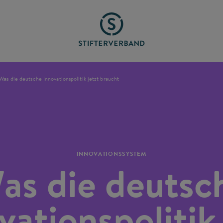
Was die deutsche Innovationspolitik jetzt braucht
INNOVATIONSSYSTEM
as die deutsc
vationspolitik 