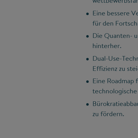
wettbewerbsfähi
Eine bessere Ve
für den Fortschr
Die Quanten- un
hinterher.
Dual-Use-Techno
Effizienz zu ste
Eine Roadmap fü
technologische 
Bürokratieabba
zu fördern.