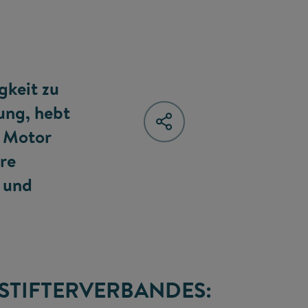
gkeit zu
ung, hebt
r Motor
ere
r und
STIFTERVERBANDES: