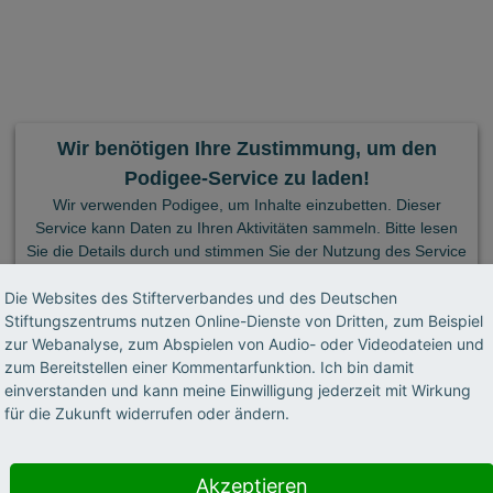
Wir benötigen Ihre Zustimmung, um den
Podigee-Service zu laden!
Wir verwenden Podigee, um Inhalte einzubetten. Dieser
Service kann Daten zu Ihren Aktivitäten sammeln. Bitte lesen
Sie die Details durch und stimmen Sie der Nutzung des Service
zu, um diese Inhalte anzuzeigen.
Die Websites des Stifterverbandes und des Deutschen
Mehr Informationen
Akzeptieren
Stiftungszentrums nutzen Online-Dienste von Dritten, zum Beispiel
zur Webanalyse, zum Abspielen von Audio- oder Videodateien und
Powered by
Usercentrics Consent Management Platform
zum Bereitstellen einer Kommentarfunktion. Ich bin damit
einverstanden und kann meine Einwilligung jederzeit mit Wirkung
für die Zukunft widerrufen oder ändern.
Akzeptieren