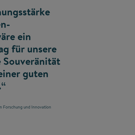
hungsstärke
en­
äre ein
ag für unsere
 Souveränität
einer guten
.“
n Forschung und Innovation