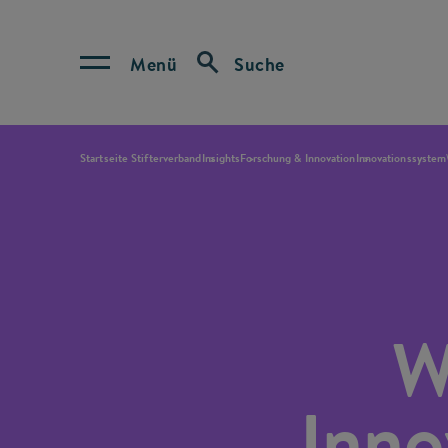
Menü
Suche
Startseite Stifterverband
Insights
Forschung & Innovation
Innovationssystem
W
Inno