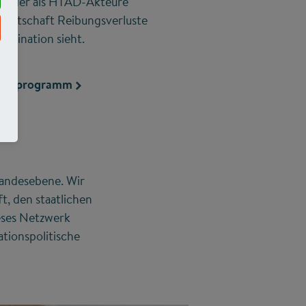
Länder als HTAD-Akteure
irtschaft Reibungsverluste
rdination sieht.
tungsprogramm
ung
Landesebene. Wir
t, den staatlichen
eses Netzwerk
ationspolitische