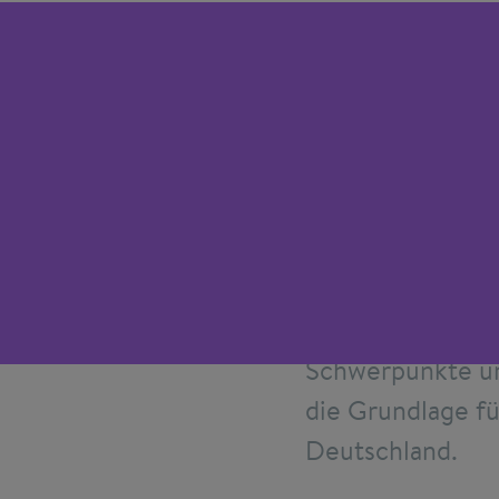
Der Länder-Roun
mit dem Ziel, di
verzahnen. Der R
länderspezifisc
vertrauensvollen
Schwerpunkte un
die Grundlage fü
Deutschland.