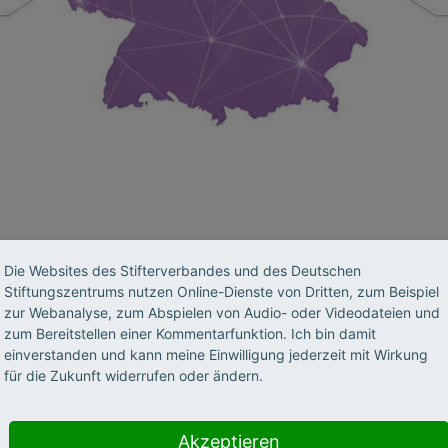
Länder-Roundtable Innovation #4
Die Websites des Stifterverbandes und des Deutschen
Stiftungszentrums nutzen Online-Dienste von Dritten, zum Beispiel
zur Webanalyse, zum Abspielen von Audio- oder Videodateien und
zum Bereitstellen einer Kommentarfunktion. Ich bin damit
Am 30. September 2026
einverstanden und kann meine Einwilligung jederzeit mit Wirkung
Roundtable in Berlin an, 
für die Zukunft widerrufen oder ändern.
der Hightech Agenda Deu
nimmt. Dabei geht es unt
Akzeptieren