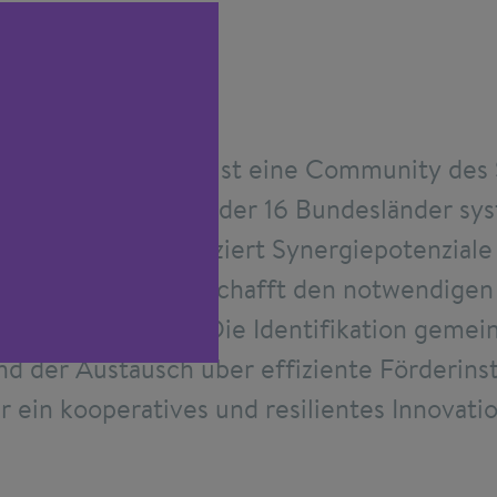
dtable Innovation ist eine Community des 
e Innovationspolitik der 16 Bundesländer sy
oundtable identifiziert Synergiepotenzial
hen Strategien und schafft den notwendige
 Wissenstransfer. Die Identifikation geme
d der Austausch über effiziente Förderins
r ein kooperatives und resilientes Innovati