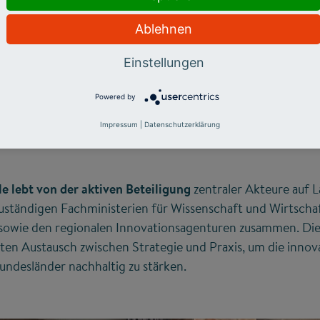
Hochschulleitungen die 
wahrnehmen und wo die W
Ablehnen
durch fehlende Länderkoo
Einstellungen
Mehr Info & Veranstal
Powered by
Teilnahme nur auf Einlad
Impressum
|
Datenschutzerklärung
 lebt von der aktiven Beteiligung
zentraler Akteure auf 
uständigen Fachministerien für Wissenschaft und Wirtschaf
sowie den regionalen Innovationsagenturen zusammen. Di
ten Austausch zwischen Strategie und Praxis, um die innov
ndesländer nachhaltig zu stärken.