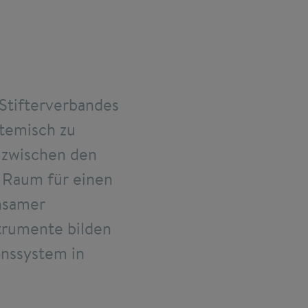
Stifterverbandes
stemisch zu
e zwischen den
n Raum für einen
insamer
trumente bilden
onssystem in