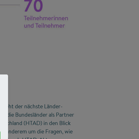
steht der nächste Länder-
der die Bundesländer als Partner
tschland (HTAD) in den Blick
er anderem um die Fragen, wie