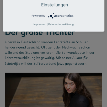
©
Einstellungen
Powered by
LEHRERMANGEL
ZUKUNFTSMISSION BILDUNG
Impressum
|
Datenschutzerklärung
Der große Trichter
Überall in Deutschland werden Lehrkräfte an Schulen
händeringend gesucht. Oft geht der Nachwuchs schon
während des Studiums verloren: Die Schwundquote in der
Lehramtsausbildung ist gewaltig. Mit seiner
Allianz für
will der Stifterverband jetzt gegensteuern.
Lehrkräfte