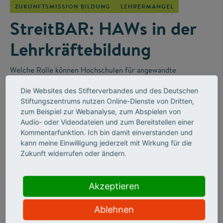
ZUKUNFTSMISSION BILDUNG
LEHRERMANGEL
StreitBAR: HAWs in der
Lehrkräftebildung
Welche Rolle können Hochschulen für angewandte
Wissenschaften (HAWs) in der Lehrkräfteausbildung für die
Die Websites des Stifterverbandes und des Deutschen
Berufsschulen spielen? Darüber wurde in der „StreitBAR“
–
Stiftungszentrums nutzen Online-Dienste von Dritten,
einem Online-Diskussionsformat des Stifterverbandes
–
zum Beispiel zur Webanalyse, zum Abspielen von
leidenschaftlich diskutiert.
Audio- oder Videodateien und zum Bereitstellen einer
Kommentarfunktion. Ich bin damit einverstanden und
kann meine Einwilligung jederzeit mit Wirkung für die
Zukunft widerrufen oder ändern.
Akzeptieren
Ablehnen