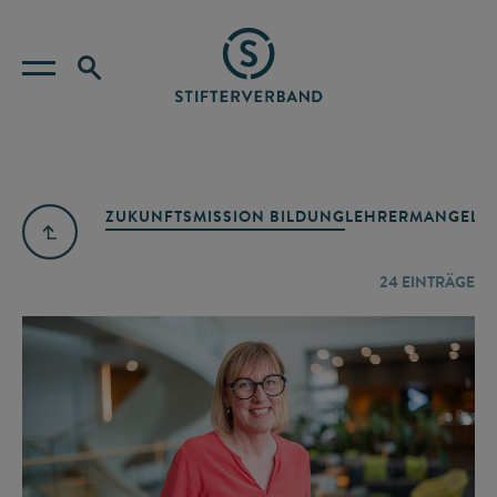
ZUKUNFTSMISSION BILDUNG
LEHRERMANGEL
A
24
EINTRÄGE