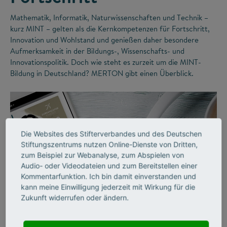
Mathematik, Informatik, Naturwissenschaften und Technik –
kurz MINT – gelten als die Kernkompetenzen für Fortschritt,
Innovation und Wohlstand und genießen daher besondere
Aufmerksamkeit in der Bildungs-, Wissenschafts- und
Innovationspolitik. Doch wie steht es zurzeit um die MINT-
Bildung in Deutschland? MERTON gibt einen Überblick.
Die Websites des Stifterverbandes und des Deutschen
Stiftungszentrums nutzen Online-Dienste von Dritten,
zum Beispiel zur Webanalyse, zum Abspielen von
Audio- oder Videodateien und zum Bereitstellen einer
Kommentarfunktion. Ich bin damit einverstanden und
kann meine Einwilligung jederzeit mit Wirkung für die
©
Zukunft widerrufen oder ändern.