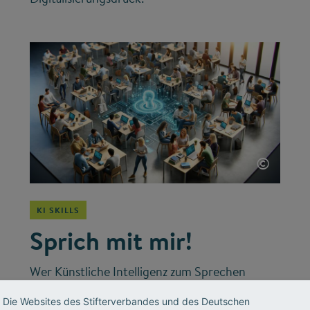
©
KI SKILLS
Sprich mit mir!
Wer Künstliche Intelligenz zum Sprechen
bringen will, muss die richtigen Fragen stellen.
Die Websites des Stifterverbandes und des Deutschen
Im „Prompt-Labor“ des Stifterverbandes