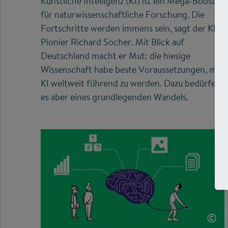
Künstliche Intelligenz (KI) ist ein Mega-Booster
für naturwissenschaftliche Forschung. Die
Fortschritte werden immens sein, sagt der KI-
Pionier Richard Socher. Mit Blick auf
Deutschland macht er Mut: die hiesige
Wissenschaft habe beste Voraussetzungen, mit
KI weltweit führend zu werden. Dazu bedürfe
es aber eines grundlegenden Wandels.
©