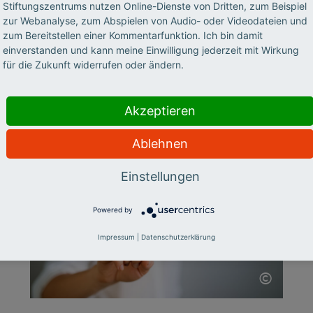
Stiftungszentrums nutzen Online-Dienste von Dritten, zum Beispiel
können Hochschullehrer und -lehrerinnen
zur Webanalyse, zum Abspielen von Audio- oder Videodateien und
erfahren, wie man KI-Sprachmodelle
zum Bereitstellen einer Kommentarfunktion. Ich bin damit
einverstanden und kann meine Einwilligung jederzeit mit Wirkung
erfolgreich nutzt. Anika Limburg (Hochschule
für die Zukunft widerrufen oder ändern.
RheinMain) und Stefan Göllner (KI-Campus |
Stifterverband) berichten im Interview über
die ersten Erfahrungen.
Akzeptieren
Ablehnen
Einstellungen
Powered by
Impressum
|
Datenschutzerklärung
©