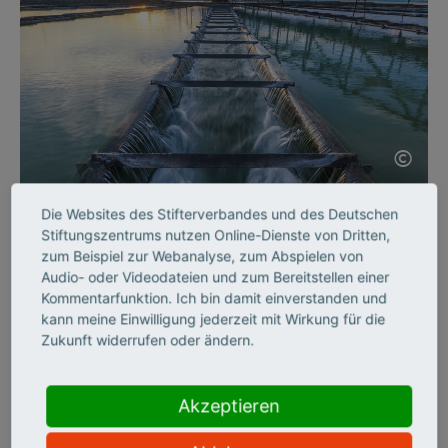
©
Die Websites des Stifterverbandes und des Deutschen
SCIENCE ENTREPRENEURSHIP
Stiftungszentrums nutzen Online-Dienste von Dritten,
Intelligente Sensoren
zum Beispiel zur Webanalyse, zum Abspielen von
Audio- oder Videodateien und zum Bereitstellen einer
Kommentarfunktion. Ich bin damit einverstanden und
Wasserproben in Sekundenschnelle analysieren? Die Sensoren
kann meine Einwilligung jederzeit mit Wirkung für die
des jungen Start-ups InProSens machen es möglich. Teil 3
Zukunft widerrufen oder ändern.
unserer Reihe Gründerporträts.
Akzeptieren