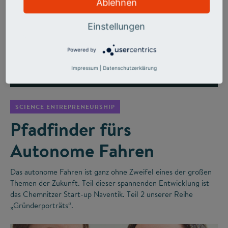
Ablehnen
Einstellungen
Powered by
Impressum
|
Datenschutzerklärung
©
SCIENCE ENTREPRENEURSHIP
Pfadfinder fürs
Autonome Fahren
Das autonome Fahren ist ganz ohne Zweifel eines der großen
Themen der Zukunft. Teil dieser spannenden Entwicklung ist
das Chemnitzer Start-up Naventik. Teil 2 unserer Reihe
„Gründerporträts“.