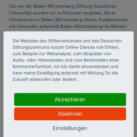
Die von der Baden-Württemberg Stiftung finanzierten
Fellowships wurden nur an Personen vergeben, die an
Hochschulen in Baden-Württemberg lehren. Kooperationen
mit Lehrenden außerhalb Baden-Württembergs im Rahmen
eines Tandems waren indes möglich. Ausdrücklich waren
diejenigen zur Bewerbung aufgefordert, die auch für den
Die Websites des Stifterverbandes und des Deutschen
Landeslehrpreis Baden-Württemberg von ihrer Hochschule
Stiftungszentrums nutzen Online-Dienste von Dritten,
nominiert worden sind oder die sich innerhalb ihrer
zum Beispiel zur Webanalyse, zum Abspielen von
Hochschule für den Landeslehrpreis bewerben.
Audio- oder Videodateien und zum Bereitstellen einer
Kommentarfunktion. Ich bin damit einverstanden und
kann meine Einwilligung jederzeit mit Wirkung für die
Die vom Stifterverband finanzierten Fellowships wurden
Zukunft widerrufen oder ändern.
bundesweit ausgelobt und bevorzugt an Antragstellerinnen
und Antragsteller außerhalb Baden-Württembergs
vergeben.
Akzeptieren
Ablehnen
Die Fellows 2011-2020
Einstellungen