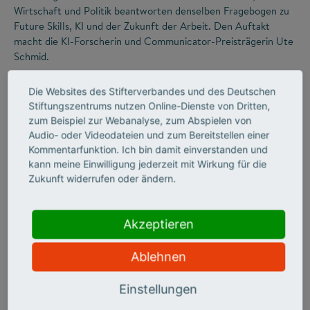
Wirtschaft und Politik beantworten denselben Fragebogen zu
Future Skills, KI und der Zukunft der Arbeit. Den Auftakt
macht die KI-Forscherin und Communicator-Preisträgerin Ute
Schmid.
Die Websites des Stifterverbandes und des Deutschen
Stiftungszentrums nutzen Online-Dienste von Dritten,
zum Beispiel zur Webanalyse, zum Abspielen von
Audio- oder Videodateien und zum Bereitstellen einer
Kommentarfunktion. Ich bin damit einverstanden und
kann meine Einwilligung jederzeit mit Wirkung für die
Zukunft widerrufen oder ändern.
©
Akzeptieren
Ablehnen
ZUKUNFTSMISSION BILDUNG
FUTURE SKILLS
Ein Werkzeugkoffer für
Einstellungen