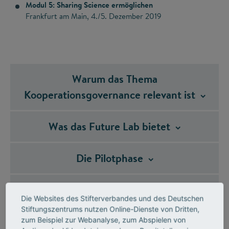
Modul 5: Sharing Science ermöglichen
Frankfurt am Main, 4./5. Dezember 2019
Warum das Thema
Kooperationsgovernance relevant
ist
Was das Future Lab
bietet
Die
Pilotphase
Interesse am Future
Lab?
Die Websites des Stifterverbandes und des Deutschen
Stiftungszentrums nutzen Online-Dienste von Dritten,
Das Future Lab als Teil eines BMBF-
zum Beispiel zur Webanalyse, zum Abspielen von