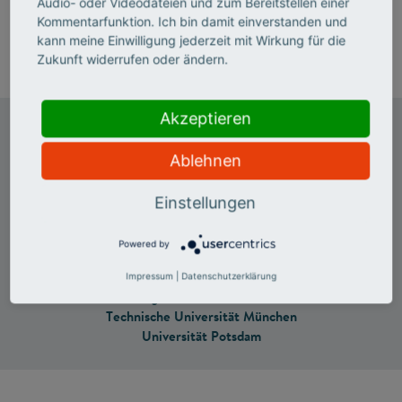
Audio- oder Videodateien und zum Bereitstellen einer
finanzierten
Forschungsvorhabens
Kommentarfunktion. Ich bin damit einverstanden und
kann meine Einwilligung jederzeit mit Wirkung für die
Zukunft widerrufen oder ändern.
Akzeptieren
Hochschulen im Future Lab:
Kooperationsgovernance
Ablehnen
Hochschule Bochum
Einstellungen
Technische Universität Dresden
Universität Kassel
Powered by
Universität Leipzig
Universität Marburg
Impressum
|
Datenschutzerklärung
Hochschule für Angewandte Wissenschaften München
Technische Universität München
Universität Potsdam