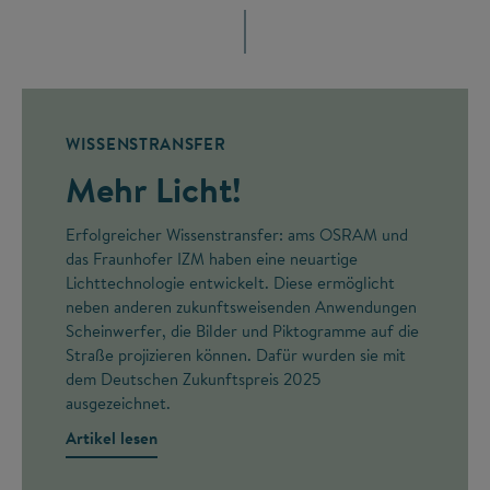
WISSENSTRANSFER
Mehr Licht!
Erfolgreicher Wissenstransfer: ams OSRAM und
das Fraunhofer IZM haben eine neuartige
Lichttechnologie entwickelt. Diese ermöglicht
neben anderen zukunftsweisenden Anwendungen
Scheinwerfer, die Bilder und Piktogramme auf die
Straße projizieren können. Dafür wurden sie mit
dem Deutschen Zukunftspreis 2025
ausgezeichnet.
Artikel lesen