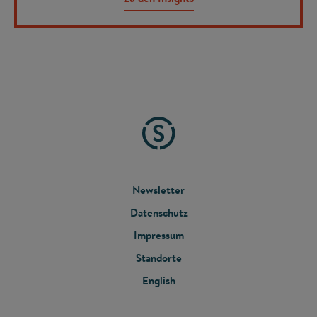
FOOTER
Newsletter
Datenschutz
MENU
Impressum
Standorte
English