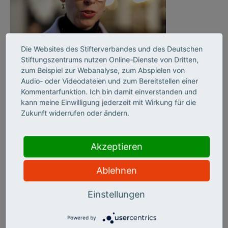
Die Websites des Stifterverbandes und des Deutschen
Stiftungszentrums nutzen Online-Dienste von Dritten,
©
zum Beispiel zur Webanalyse, zum Abspielen von
Audio- oder Videodateien und zum Bereitstellen einer
Kommentarfunktion. Ich bin damit einverstanden und
kann meine Einwilligung jederzeit mit Wirkung für die
„Transfer kann nur dann
Zukunft widerrufen oder ändern.
innovativ sein, wenn
Akzeptieren
verschiedene
Ablehnen
Perspektiven integriert
werden.“
Einstellungen
Powered by
Stefanie Molthagen-Schnöring