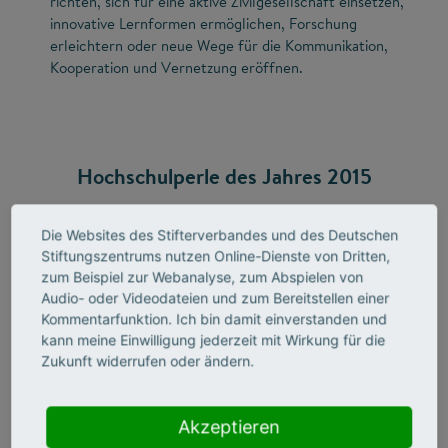
richten, sich für eine aktive Zivilgesellschaft einsetzen,
innovative Lernformen ermöglichen, Forschung
erleichtern oder neue Wege für die Kommunikation,
Kooperation und Vernetzung eröffnen.
Hochschulperle des Jahres 2015
Kiron Open Higher Education
hat das Online-Voting zur
Die Websites des Stifterverbandes und des Deutschen
Hochschulperle des Jahres gewonnnen. Sie erhielt 40.299
Stiftungszentrums nutzen Online-Dienste von Dritten,
von insgesamt 86.856 abgegebenen Stimmen.
zum Beispiel zur Webanalyse, zum Abspielen von
Am 6. April 2016 findet die
offizielle Preisübergabe
in
Audio- oder Videodateien und zum Bereitstellen einer
Bonn statt.
Kommentarfunktion. Ich bin damit einverstanden und
kann meine Einwilligung jederzeit mit Wirkung für die
Auf den zweiten Platz kam das Projekt
Zukunft widerrufen oder ändern.
Sicherheitstest für Unternehmen
an der Fachhochschule
Aachen (32.230 Stimmen). Der dritte Platz ging an das
Online-Tool der Technischen Universität Braunschweig
Akzeptieren
Sandkasten – selfmade campus
(7.442 Stimmen). Aus den