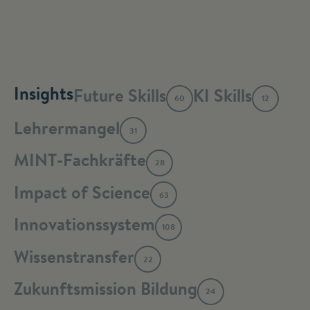
Insights
Future Skills
KI Skills
60
12
Lehrermangel
31
MINT-Fachkräfte
28
Impact of Science
63
Innovationssystem
108
Wissenstransfer
22
Zukunftsmission Bildung
24