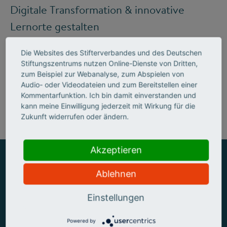
Digitale Transformation & innovative
Lernorte gestalten
Die Websites des Stifterverbandes und des Deutschen
Stiftungszentrums nutzen Online-Dienste von Dritten,
Mehr zum Handlungsfeld "Bildung &
zum Beispiel zur Webanalyse, zum Abspielen von
Audio- oder Videodateien und zum Bereitstellen einer
Kompetenzen"
Kommentarfunktion. Ich bin damit einverstanden und
kann meine Einwilligung jederzeit mit Wirkung für die
Zukunft widerrufen oder ändern.
Akzeptieren
Ablehnen
ZUSAMMEN MEHR ERREICHEN
Einstellungen
Powered by