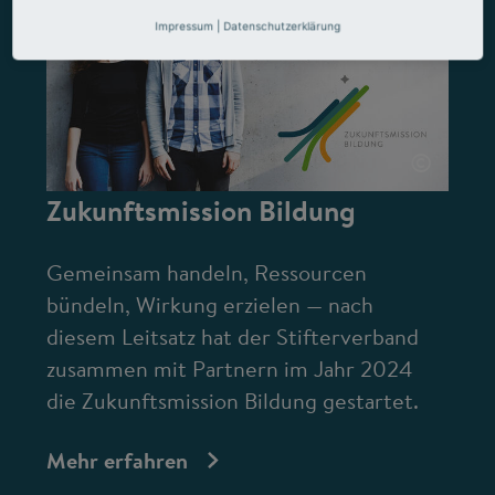
Impressum
|
Datenschutzerklärung
©
Zukunftsmission Bildung
Gemeinsam handeln, Ressourcen
bündeln, Wirkung erzielen — nach
diesem Leitsatz hat der Stifterverband
zusammen mit Partnern im Jahr 2024
die Zukunftsmission Bildung gestartet.
Mehr erfahren