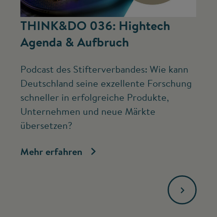
©
THINK&DO 036: Hightech
W
Agenda & Aufbruch
b
Podcast des Stifterverbandes: Wie kann
Ne
Deutschland seine exzellente Forschung
Mc
schneller in erfolgreiche Produkte,
ve
Unternehmen und neue Märkte
Fo
übersetzen?
bi
Mehr erfahren
Me