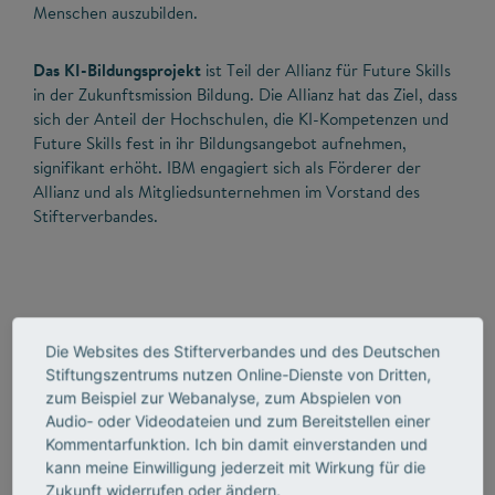
Menschen auszubilden.
Das KI-Bildungsprojekt
ist Teil der Allianz für Future Skills
in der Zukunftsmission Bildung. Die Allianz hat das Ziel, dass
sich der Anteil der Hochschulen, die KI-Kompetenzen und
Future Skills fest in ihr Bildungsangebot aufnehmen,
signifikant erhöht. IBM engagiert sich als Förderer der
Allianz und als Mitgliedsunternehmen im Vorstand des
Stifterverbandes.
Mehr Info
Die Websites des Stifterverbandes und des Deutschen
Stiftungszentrums nutzen Online-Dienste von Dritten,
KI-Campus-Kurs "IBM-Grundlagen der Künstlichen
zum Beispiel zur Webanalyse, zum Abspielen von
Intelligenz"
Audio- oder Videodateien und zum Bereitstellen einer
Kommentarfunktion. Ich bin damit einverstanden und
KI-Campus-Kurs "Maschinelles Lernen und Deep Learning
kann meine Einwilligung jederzeit mit Wirkung für die
mit
IBM"
Zukunft widerrufen oder ändern.