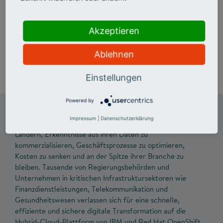
Kursreihe von IBM SkillsBuild auf dem
KI-Campus
Akzeptieren
Zukunftsmission Bildung: Allianz für Future
Skills
Ablehnen
Einstellungen
Powered by
IBM
ist ein führendes Unternehmen im Bereich globale
Impressum
|
Datenschutzerklärung
Hybrid Cloud, KI und Beratung. Es hilft Kunden in über 175
Ländern, Erkenntnisse aus ihren Daten zu
kommerzialisieren, Geschäftsprozesse zu optimieren,
Kosten zu senken und an der Spitze ihrer Branche zu
bleiben. Tausende von Regierungsbehörden und
Unternehmen in kritischen Infrastruktursektoren wie
Finanzdienstleistungen, Telekommunikation und
Gesundheitswesen verlassen sich für eine schnelle,
effiziente und sichere digitale Transformation auf die
Hybrid-Cloud-Plattform von IBM und Red Hat OpenShift.