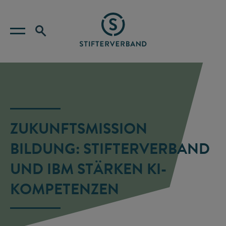
ZUKUNFTSMISSION
BILDUNG: STIFTERVERBAND
UND IBM STÄRKEN KI-
KOMPETENZEN