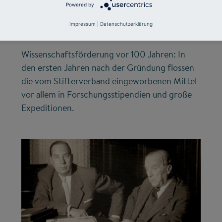
Millionen für die
Powered by
Wissenschaft
Impressum
|
Datenschutzerklärung
Wissenschaftsförderung vor 100 Jahren: In
den ersten Jahren nach der Gründung flossen
die vom Stifterverband eingeworbenen Mittel
vor allem in Forschungsstipendien und große
Expeditionen.