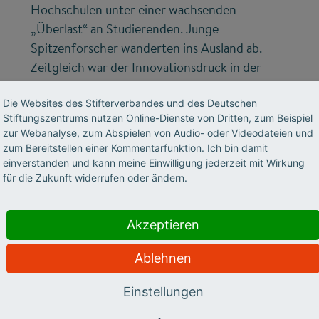
Hochschulen unter einer wachsenden
„Überlast“ an Studierenden. Junge
Spitzenforscher wanderten ins Ausland ab.
Zeitgleich war der Innovationsdruck in der
deutschen Wirtschaft hoch.
Die Websites des Stifterverbandes und des Deutschen
Stiftungszentrums nutzen Online-Dienste von Dritten, zum Beispiel
zur Webanalyse, zum Abspielen von Audio- oder Videodateien und
zum Bereitstellen einer Kommentarfunktion. Ich bin damit
einverstanden und kann meine Einwilligung jederzeit mit Wirkung
für die Zukunft widerrufen oder ändern.
Akzeptieren
©
Ablehnen
Einstellungen
STIFTERVERBAND