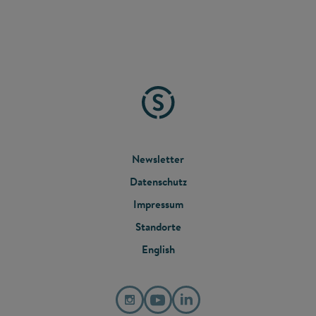
FOOTER
Newsletter
Datenschutz
MENU
Impressum
Standorte
English