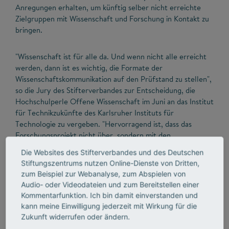
Anregungen erhalten, um künftig selber nicht erreichte
Zielgruppen mit Wissenschaft und Forschung in Kontakt zu
bringen.
"Wissenschaft ist für alle da. Und wenn nicht alle erreicht
werden, dann ist es wichtig, die Formate der
Wissenschaftskommunikation auf den Prüfstand zu stellen",
so die Jury des Stifterverbandes zur Entscheidung, die
Hochschulperle Offene Wissenschaft im Juni an das Institut
für Technikzukünfte des Karlsruher Instituts für
Technologie zu vergeben. "Hervorragend ist, dass das
Forschungsprojekt nicht über, sondern mit den
verschiedenen Zielgruppen neue Wege sucht und
Die Websites des Stifterverbandes und des Deutschen
Kommunikationsformate entwickelt, um Themen aus
Stiftungszentrums nutzen Online-Dienste von Dritten,
Wissenschaft und Forschung so vielen Menschen wie
zum Beispiel zur Webanalyse, zum Abspielen von
möglich zugänglich zu machen."
Audio- oder Videodateien und zum Bereitstellen einer
Kommentarfunktion. Ich bin damit einverstanden und
kann meine Einwilligung jederzeit mit Wirkung für die
Zukunft widerrufen oder ändern.