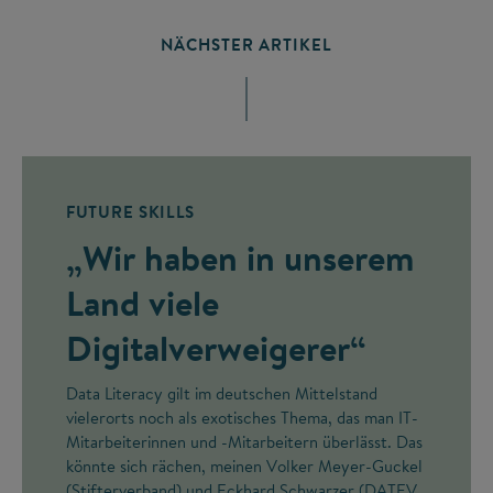
NÄCHSTER ARTIKEL
FUTURE SKILLS
„Wir haben in unserem
Land viele
Digitalverweigerer“
Data Literacy gilt im deutschen Mittelstand
vielerorts noch als exotisches Thema, das man IT-
Mitarbeiterinnen und -Mitarbeitern überlässt. Das
könnte sich rächen, meinen Volker Meyer-Guckel
(Stifterverband) und Eckhard Schwarzer (DATEV