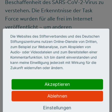
Beschaffenheit des SARS-CoV-2-Virus zu
verstehen. Die Erkenntnisse der Task
Force wurden für alle frei im Internet
veröffentlicht – um anderen
Wissenschaftlern zu helfen, die Pandemie
Die Websites des Stifterverbandes und des Deutschen
Stiftungszentrums nutzen Online-Dienste von Dritten,
zu stoppen. Als Methodenentwickler
zum Beispiel zur Webanalyse, zum Abspielen von
stehen sie kaum im Rampenlicht, doch
Audio- oder Videodateien und zum Bereitstellen einer
Kommentarfunktion. Ich bin damit einverstanden und
viele Forschungserfolge, die später mit
kann meine Einwilligung jederzeit mit Wirkung für die
Medizin-Nobelpreisen belohnt wurden,
Zukunft widerrufen oder ändern.
wären ohne die Strukturbiologie
undenkbar gewesen.
Akzeptieren
Ablehnen
HÖREN SIE HIER DIE GANZE
Einstellungen