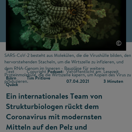
©
SARS-CoV-2 besteht aus Molekülen, die die Virushülle bilden, den
hervorstehenden Stacheln, um die Wirtszelle zu infizieren, und
dem RNA-Genom im Inneren - Baupläne für weitere
Text
Copyright
Podcast:
Veröffentlicht am
Lesezeit
Proteinmoleküle, die die Wirtszelle kapern, um Kopien des Virus zu
Björn
Tim Pritlove
produzieren.
07.04.2021
3 Minuten
Quäck
Ein internationales Team von
Strukturbiologen rückt dem
Coronavirus mit modernsten
Mitteln auf den Pelz und