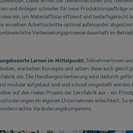
zuwenden. Dabei lernen die Teilnehmerinnen und Teilnehm
nen und Anlagen schneller für neue Produktionsaufträge vo
eise ein, um Materialflüsse effizient und bedarfsgerecht z
 die einzelnen Arbeitsschritte optimal aufeinander abgesti
 kontinuierliche Verbesserungsprozesse dauerhaft im Betrie
rungsbasierte Lernen im Mittelpunkt:
Teilnehmerinnen un
eiten, erarbeiten Konzepte und setzen diese auch gleich p
nfabrik um. Die Handlungsorientierung wird dadurch geför
l und modular aufgebaut sind und schnell umgestellt werd
elbar auf den realen Prozess der Lernfabrik aus – ein Prinzi
ausforderungen im eigenen Unternehmen erleichtert. So en
, sondern echte Veränderungskompetenz.