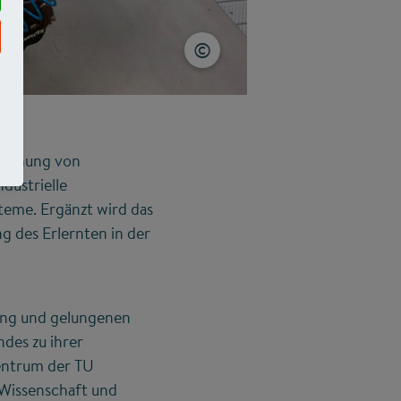
zahnung von
dustrielle
teme. Ergänzt wird das
g des Erlernten in der
ung und gelungenen
ndes zu ihrer
entrum der TU
m Wissenschaft und