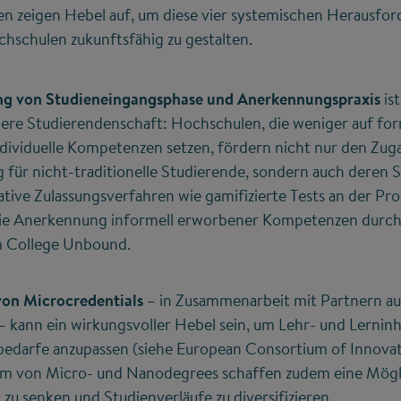
en zeigen Hebel auf, um diese vier systemischen Herausfo
hschulen zukunftsfähig zu gestalten.
ng von Studieneingangsphase und Anerkennungspraxis
is
re Studierendenschaft: Hochschulen, die weniger auf for
ndividuelle Kompetenzen setzen, fördern nicht nur den Zug
für nicht-traditionelle Studierende, sondern auch deren S
ative Zulassungsverfahren wie gamifizierte Tests an der P
ie Anerkennung informell erworbener Kompetenzen durch 
m College Unbound.
von Microcredentials
– in Zusammenarbeit mit Partnern aus
– kann ein wirkungsvoller Hebel sein, um Lehr- und Lernin
darfe anzupassen (siehe European Consortium of Innovativ
rm von Micro- und Nanodegrees schaffen zudem eine Mögl
zu senken und Studienverläufe zu diversifizieren.