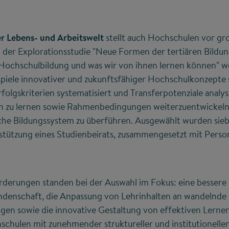
r Lebens- und Arbeitswelt
stellt auch Hochschulen vor gr
 der Explorationsstudie "Neue Formen der tertiären Bildun
Hochschulbildung und was wir von ihnen lernen können" 
spiele innovativer und zukunftsfähiger Hochschulkonzepte s
olgskriterien systematisiert und Transferpotenziale analysie
n zu lernen sowie Rahmenbedingungen weiterzuentwickeln
che Bildungssystem zu überführen. Ausgewählt wurden sie
rstützung eines Studienbeirats, zusammengesetzt mit Perso
rderungen standen bei der Auswahl im Fokus: eine bessere 
denschaft, die Anpassung von Lehrinhalten an wandelnde
n sowie die innovative Gestaltung von effektiven Lerne
chulen mit zunehmender struktureller und institutioneller A