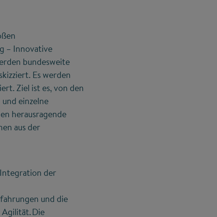
oßen
g – Innovative
werden bundesweite
kizziert. Es werden
rt. Ziel ist es, von den
 und einzelne
ben herausragende
nen aus der
Integration der
rfahrungen und die
gilität. Die