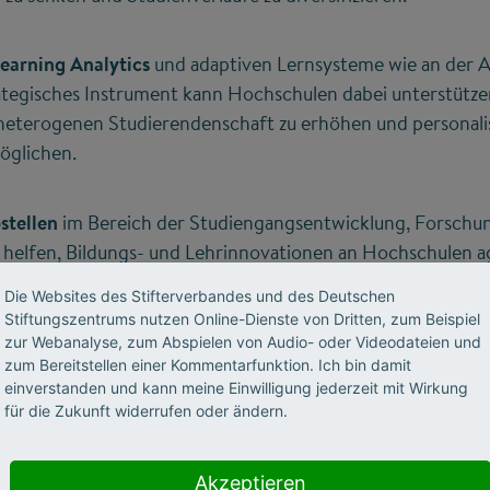
Learning Analytics
und adaptiven Lernsysteme wie an der A
trategisches Instrument kann Hochschulen dabei unterstütz
heterogenen Studierendenschaft zu erhöhen und personalisi
öglichen.
stellen
im Bereich der Studiengangsentwicklung, Forschu
 helfen, Bildungs- und Lehrinnovationen an Hochschulen ag
ersprechende Modellansätze dieser neuen interdisziplinär
Die Websites des Stifterverbandes und des Deutschen
kturen gibt es beispielsweise in der Arizona State Universit
Stiftungszentrums nutzen Online-Dienste von Dritten, zum Beispiel
an der Interdisciplinary Transformation University Austria
zur Webanalyse, zum Abspielen von Audio- oder Videodateien und
zum Bereitstellen einer Kommentarfunktion. Ich bin damit
rsität Nürnberg (UTN), kann Hochschulen ebenfalls in ihre
einverstanden und kann meine Einwilligung jederzeit mit Wirkung
für die Zukunft widerrufen oder ändern.
Akzeptieren