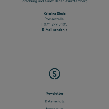
Forschung und Kunst Baden-Württemberg:
Kristina Simic
Pressestelle
T 0711 279 3405
E-Mail senden
FOOTER
Newsletter
Datenschutz
MENU
Impressum