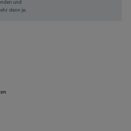
renden und
ehr denn je.
ten