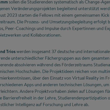
ramm
sollen die Studierenden systematisch als Change-Agen
enen Veränderungsprojekten begleitend unterstützt werden,
gust 2023 starten die Fellows mit einem gemeinsamen Kick-o
eitraum. Die Prozess- und Umsetzungsbegleitung erfolgt b
, Peer-Coachings und Impulse durch Expertinnen und Ex
Netzwerken und Kollaborationen.
nd Trios
werden insgesamt 37 deutsche und internationale
rende unterschiedlicher Fächergruppen aus dem gesamten
dierende absolvieren während des Förderzeitraums Studien
nischen Hochschulen. Die Projektideen reichen von multi
ierkenntnissen, über den Einsatz von Virtual Reality im 
verschiedenen Apps und anderen technischen Lösungen, um d
leichtern. Andere Projektvorhaben zielen auf Lösungen für
Barrierefreiheit in der Lehre, Studierendenpartizipation o
licher Intelligenz auf Forschung und Lehre ab.