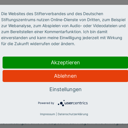
lows
zeichnen sich alle durch ihr Engagement und ihre Moti
Die Websites des Stifterverbandes und des Deutschen
v mitzugestalten und durch ihr Projekt Veränderungen an
Stiftungszentrums nutzen Online-Dienste von Dritten, zum Beispiel
zur Webanalyse, zum Abspielen von Audio- oder Videodateien und
oranzutreiben. Die Projekte der Fellows sind studierendenze
zum Bereitstellen einer Kommentarfunktion. Ich bin damit
n die Hochschulen ausgelegt und stehen für eine offene Wi
einverstanden und kann meine Einwilligung jederzeit mit Wirkung
für die Zukunft widerrufen oder ändern.
Akzeptieren
d die Reinhard Frank-Stiftung
haben das Förderprogram
Ablehnen
celerator" ins Leben gerufen, um Studierende zu unterstüt
Einstellungen
isierungsprozesses beteiligen wollen. Das Programm ist insp
s-Initiative DigitalChangeMaker des Hochschulforums Digit
Powered by
bene zeigt sich bereits an einigen Stellen, wie kreativ un
alisierung in Studium und Lehre mitgestalten, wenn durch 
Impressum
|
Datenschutzerklärung
nd Haltungen eine Partizipation auf Augenhöhe ermöglicht