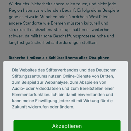
Wildwuchs. Sicherheitslabore seien teuer, und nicht jede
Region habe ausreichenden Bedarf. Erfolgreiche Beispiele
gebe es etwa in München oder Nordrhein‑Westfalen;
andere Standorte wie Bremen müssten kulturell und
strukturell nachziehen. Start-ups hätten es weiterhin
schwer, da militärische Beschaffungsprozesse hohe und
langfristige Sicherheitsanforderungen stellten.
Sicherheit müsse als Schlüsselthema aller Disziplinen
verankert sein,
so Meyer-Guckel – vergleichbar mit
Die Websites des Stifterverbandes und des Deutschen
Nachhaltigkeit oder KI. Interdisziplinäre Lehrformate,
Stiftungszentrums nutzen Online-Dienste von Dritten,
Ringvorlesungen und neue Curricula seien notwendig, da
zum Beispiel zur Webanalyse, zum Abspielen von
künftig jedes Unternehmen Fragen zu Infrastruktur-,
Audio- oder Videodateien und zum Bereitstellen einer
Lieferketten- und Arbeitsplatzsicherheit beantworten
Kommentarfunktion. Ich bin damit einverstanden und
müsse.
kann meine Einwilligung jederzeit mit Wirkung für die
Zukunft widerrufen oder ändern.
Produktion des Videos: Corina Niebuhr, Webclip Medien Berlin
Akzeptieren